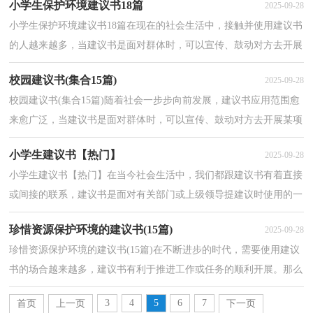
小学生保护环境建议书18篇
2025-09-28
小学生保护环境建议书18篇在现在的社会生活中，接触并使用建议书
的人越来越多，当建议书是面对群体时，可以宣传、鼓动对方去开展
某项工作或进行某种活动，具有一定的号召性。那么，怎...
校园建议书(集合15篇)
2025-09-28
校园建议书(集合15篇)随着社会一步步向前发展，建议书应用范围愈
来愈广泛，当建议书是面对群体时，可以宣传、鼓动对方去开展某项
工作或进行某种活动，具有一定的号召性。相信许多人...
小学生建议书【热门】
2025-09-28
小学生建议书【热门】在当今社会生活中，我们都跟建议书有着直接
或间接的联系，建议书是面对有关部门或上级领导提建议时使用的一
种书面材料，具有较强的文本性特点。还是对建议书...
珍惜资源保护环境的建议书(15篇)
2025-09-28
珍惜资源保护环境的建议书(15篇)在不断进步的时代，需要使用建议
书的场合越来越多，建议书有利于推进工作或任务的顺利开展。那么
你有了解过建议书吗？下面是小编整理的珍惜资源保...
3
4
5
6
7
首页
上一页
下一页