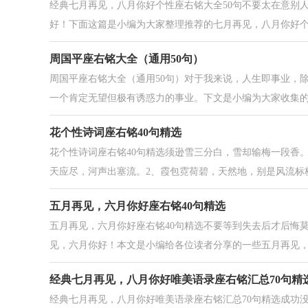
经典七月再见，八月你好个性座右铭大全50句不要太在意别
好！下面这篇是小编为大家整理推荐的七月再见，八月你好个性
周国平座右铭大全（通用50句）
周国平座右铭大全（通用50句）对于我来说，人生即事业，
一个肯定无望但极有诱惑力的事业。下文是小编为大家收集的周
花个性诗词座右铭40句精选
花个性诗词座右铭40句精选须逊雪三分白，雪却输梅一段香
天应尽，河声出塞流。2、霞包霓荷碧，天然地，别是风流标格。
五月再见，六月你好座右铭40句精选
五月再见，六月你好座右铭40句精选不要等到失去后才后悔
见，六月你好！本文是小编给各位读者分享的一些五月再见，六
经典七月再见，八月你好唯美语录座右铭汇总70句精
经典七月再见，八月你好唯美语录座右铭汇总70句精选成功