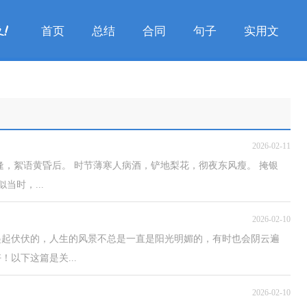
首页
总结
合同
句子
实用文
2026-02-11
逢，絮语黄昏后。 时节薄寒人病酒，铲地梨花，彻夜东风瘦。 掩银
当时，...
2026-02-10
起起伏伏的，人生的风景不总是一直是阳光明媚的，有时也会阴云遍
以下这篇是关...
2026-02-10