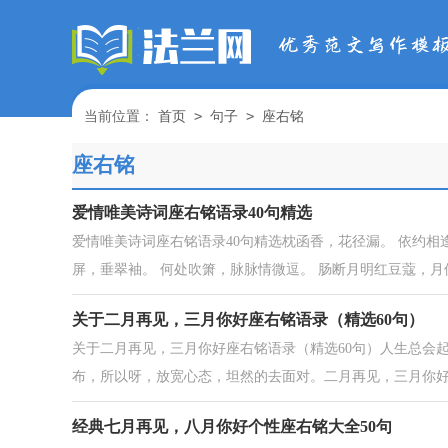
>
>
当前位置：
首页
句子
座右铭
座右铭
爱情唯美诗词座右铭语录40句精选
爱情唯美诗词座右铭语录40句精选枕函香，花径漏。 依约相
屏，垂翠袖。 何处吹箫，脉脉情微逗。 肠断月明红豆蔻，月似
关于二月再见，三月你好座右铭语录（精选60句）
关于二月再见，三月你好座右铭语录（精选60句）人生总会
布，所以呀，放宽心态，坦然的去面对。二月再见，三月你好！
经典七月再见，八月你好个性座右铭大全50句