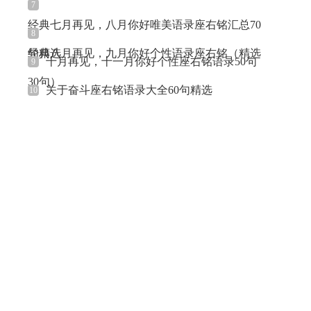
7
经典七月再见，八月你好唯美语录座右铭汇总70
8
句精选
经典八月再见，九月你好个性语录座右铭（精选
十月再见，十一月你好个性座右铭语录50句
9
30句）
关于奋斗座右铭语录大全60句精选
10