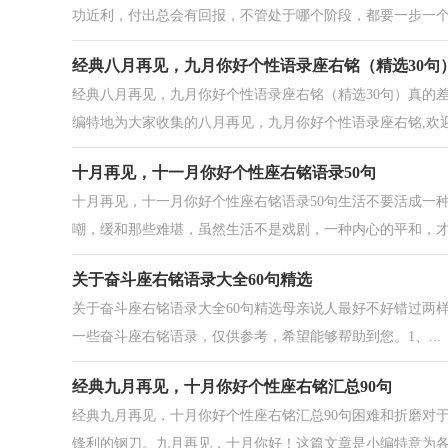
功近利，付出总会有回报，不管处于哪个阶段，都要一步一个脚
经典八月再见，九月你好个性语录座右铭（精选30句
经典八月再见，九月你好个性语录座右铭（精选30句）真的
编特地为大家收集的八月再见，九月你好个性语录座右铭,欢迎大
十月再见，十一月你好个性座右铭语录50句
十月再见，十一月你好个性座右铭语录50句生活不要活成一
嘲，缓和那些难堪，虽然生活不是戏剧，一种内心的平和，才是
关于奋斗座右铭语录大全60句精选
关于奋斗座右铭语录大全60句精选母亲说人最好不好错过两
一些奋斗座右铭语录，仅供参考，希望能够帮助到您。1、...
经典九月再见，十月你好个性座右铭汇总90句
经典九月再见，十月你好个性座右铭汇总90句困难和折磨对
锋利的钢刀。九月再见，十月你好！这篇文章是小编特意为各位