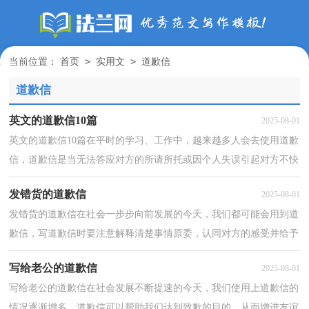
>
>
当前位置：
首页
实用文
道歉信
道歉信
英文的道歉信10篇
2025-08-01
英文的道歉信10篇在平时的学习、工作中，越来越多人会去使用道歉
信，道歉信是当无法答应对方的所请所托或因个人失误引起对方不快
时，表示陪礼道歉的一种信函。那么，怎么去写道歉信...
发错货的道歉信
2025-08-01
发错货的道歉信在社会一步步向前发展的今天，我们都可能会用到道
歉信，写道歉信时要注意解释清楚事情原委，认同对方的感受并给予
安慰。你知道道歉信怎样才能写的好吗？以下是小编为...
写给老公的道歉信
2025-08-01
写给老公的道歉信在社会发展不断提速的今天，我们使用上道歉信的
情况逐渐增多，道歉信可以帮助我们达到致歉的目的，从而增进友谊