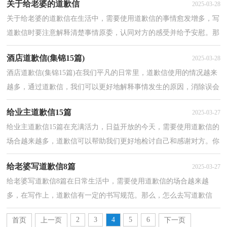
关于给老婆的道歉信
2025-03-28
关于给老婆的道歉信在生活中，需要使用道歉信的事情愈发增多，写
道歉信时要注意解释清楚事情原委，认同对方的感受并给予安慰。那
么你有了解过道歉信吗？下面是小编精心整理的关于给...
酒店道歉信(集锦15篇)
2025-03-28
酒店道歉信(集锦15篇)在我们平凡的日常里，道歉信使用的情况越来
越多，通过道歉信，我们可以更好地解释事情发生的原因，消除误会
或矛盾。那么你有了解过道歉信吗？以下是小编整理的酒...
给业主道歉信15篇
2025-03-27
给业主道歉信15篇在充满活力，日益开放的今天，需要使用道歉信的
场合越来越多，道歉信可以帮助我们更好地检讨自己和感谢对方。你
写道歉信时总是没有文字可写？以下是小编为大家收集...
给老婆写道歉信8篇
2025-03-27
给老婆写道歉信8篇在日常生活中，需要使用道歉信的场合越来越
多，在写作上，道歉信有一定的书写规范。那么，怎么去写道歉信
呢？下面是小编帮大家整理的给老婆写道歉信，欢迎大家分享。...
2
3
4
5
6
首页
上一页
下一页