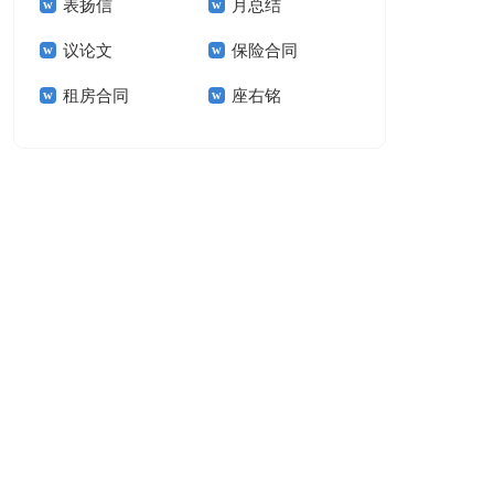
表扬信
月总结
报告模板集锦十篇
告(汇编15篇)
议论文
保险合同
租房合同
座右铭