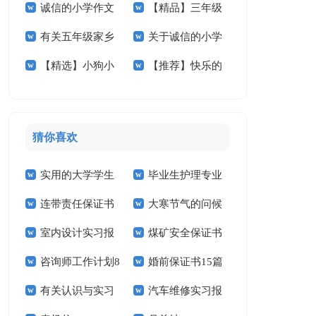
诚信的小学作文
【精品】三年级
想小学作文4篇
家乡的作文锦集六篇
有关五年级家乡
关于诚信的小学
汇总六篇
秋天作文四篇
【精选】小狗小
【推荐】快乐的
的作文集锦6篇
作文合集10篇
学作文锦集5篇
春节小学作文三篇
猜你喜欢
实用的大学学生
毕业生护理专业
连带责任保证书
大寒节气的问候
实习报告范文锦集六
求职信精选15篇
室内设计实习报
煤矿安全保证书
祝福语
篇
咨询师工作计划8
婚前保证书15篇
告汇编15篇
(15篇)
有关认识与实习
汽车维修实习报
篇