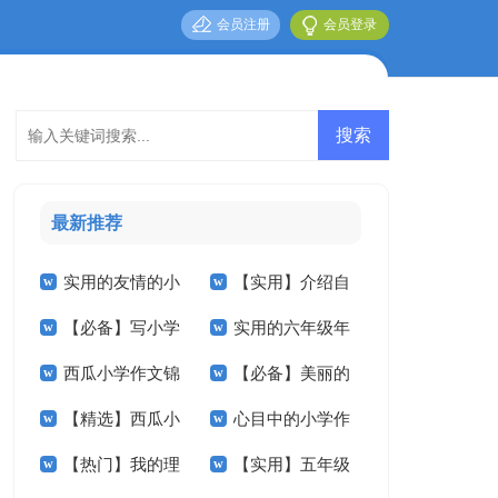
会员注册
会员登录
最新推荐
实用的友情的小
【实用】介绍自
【必备】写小学
实用的六年级年
学作文七篇
己小学作文9篇
西瓜小学作文锦
【必备】美丽的
的作文七篇
的作文300字汇编6
【精选】西瓜小
心目中的小学作
集九篇
小学作文六篇
篇
【热门】我的理
【实用】五年级
学作文合集七篇
文4篇