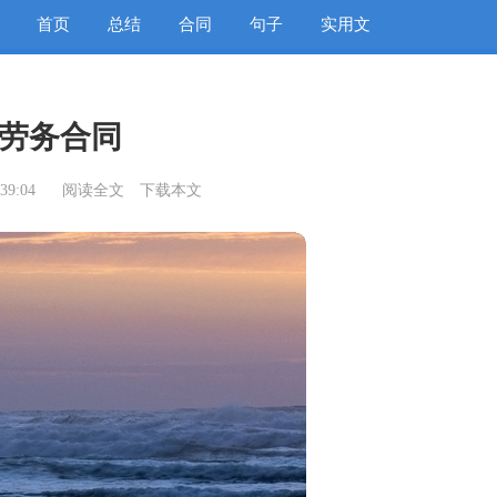
首页
总结
合同
句子
实用文
劳务合同
39:04
阅读全文
下载本文