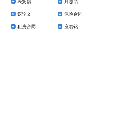
表扬信
月总结
报告模板集锦十篇
告(汇编15篇)
议论文
保险合同
租房合同
座右铭