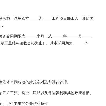
考核、录用乙方_____为_____工程项目部工人。遵照国
议：
期限为______个月，从______年______月_____
（即本工程竣工且结构验收合格为止）。其中试用期为______个
度及本合同各项条款规定对乙方进行管理。
给乙方工资、奖金、津贴以及保险福利和其他政策补贴。
全、卫生要求的劳务作业条件。