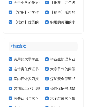
关于小学的作文4
【推荐】五年级
15篇
小学作文四篇
【实用】小学作
【精华】乐趣的
篇
的作文300字8篇
【推荐】优秀的
实用的美丽的小
文400字三篇
小学作文合集8篇
春节小学作文八篇
学作文3篇
猜你喜欢
实用的大学学生
毕业生护理专业
连带责任保证书
大寒节气的问候
实习报告范文锦集六
求职信精选15篇
室内设计实习报
煤矿安全保证书
祝福语
篇
咨询师工作计划8
婚前保证书15篇
告汇编15篇
(15篇)
有关认识与实习
汽车维修实习报
篇