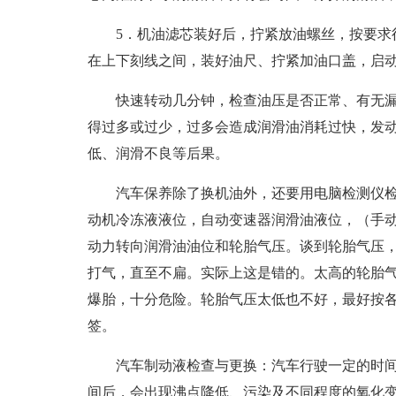
5．机油滤芯装好后，拧紧放油螺丝，按要求
在上下刻线之间，装好油尺、拧紧加油口盖，启
快速转动几分钟，检查油压是否正常、有无
得过多或过少，过多会造成润滑油消耗过快，发
低、润滑不良等后果。
汽车保养除了换机油外，还要用电脑检测仪
动机冷冻液液位，自动变速器润滑油液位，（手
动力转向润滑油油位和轮胎气压。谈到轮胎气压
打气，直至不扁。实际上这是错的。太高的轮胎
爆胎，十分危险。轮胎气压太低也不好，最好按
签。
汽车制动液检查与更换：汽车行驶一定的时
间后，会出现沸点降低、污染及不同程度的氧化