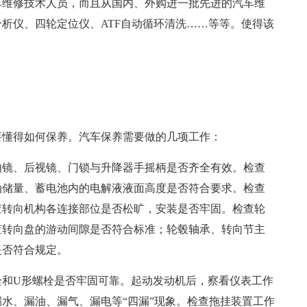
车维修技术人员，而且从国内、外购进一批先进的汽车维
析仪、四轮定位仪、ATF自动循环清洗……等等。使得该
要懂得如何保养。汽车保养需要做的几项工作：
内镜、后视镜、门锁与升降器手摇柄是否齐全有效。检查
油储量、蓄电池内的电解液液面高度是否符合要求。检查
查转向机构各连接部位是否松旷，安装是否牢固。检查轮
查转向盘的游动间隙是否符合标准；轮毂轴承、转向节主
是否符合规定。
栓和U形螺栓是否牢固可靠。起动发动机后，察看仪表工作
水、漏油、漏气、漏电等“四漏”现象。检查拖挂装置工作