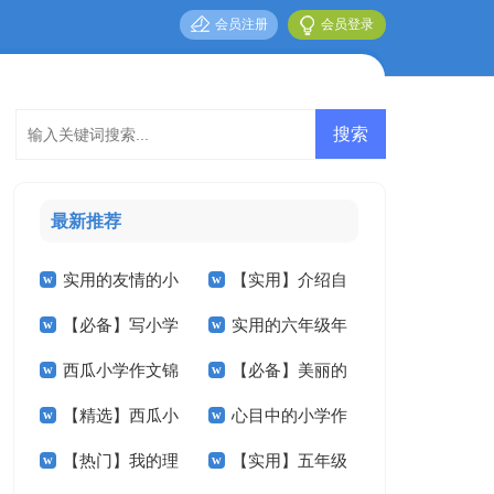
会员注册
会员登录
最新推荐
实用的友情的小
【实用】介绍自
【必备】写小学
实用的六年级年
学作文七篇
己小学作文9篇
西瓜小学作文锦
【必备】美丽的
的作文七篇
的作文300字汇编6
【精选】西瓜小
心目中的小学作
集九篇
小学作文六篇
篇
【热门】我的理
【实用】五年级
学作文合集七篇
文4篇