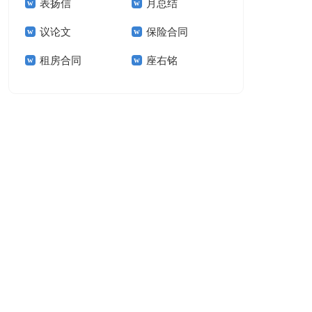
表扬信
月总结
报告模板集锦十篇
告(汇编15篇)
议论文
保险合同
租房合同
座右铭