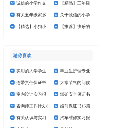
诚信的小学作文
【精品】三年级
想小学作文4篇
家乡的作文锦集六篇
有关五年级家乡
关于诚信的小学
汇总六篇
秋天作文四篇
【精选】小狗小
【推荐】快乐的
的作文集锦6篇
作文合集10篇
学作文锦集5篇
春节小学作文三篇
猜你喜欢
实用的大学学生
毕业生护理专业
连带责任保证书
大寒节气的问候
实习报告范文锦集六
求职信精选15篇
室内设计实习报
煤矿安全保证书
祝福语
篇
咨询师工作计划8
婚前保证书15篇
告汇编15篇
(15篇)
有关认识与实习
汽车维修实习报
篇