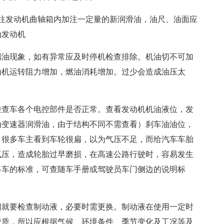
往发动机曲轴箱内加注一定量的新润滑油，油尺、油面应
动发动机
漏油现象，如有异常应及时停机检查排除。机油切不可加
动机运转阻力增加，燃油消耗增加。过少会造成油压太
检查车各个电控部件是否正常。查看发动机机油液位，发
动变速器润滑油，由于结构不同不需查看）刹车油油位，
，很多车主看到车轮很扁，以为气压不足，而给汽车车胎
气压，造成轮胎过早磨损，在高速公路行驶时，容易发生
各车的标准，可查随车手册或驾驶员车门侧边的说明标
间就要检查制动液，必要时需更换。制动液在使用一定时
变质，所以应根据气候、环境条件、季节变化及工况等及