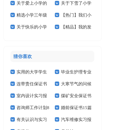
关于爱上小学的
关于下雪了小学
学的作文300字4篇
小学作文合集7篇
精选小学三年级
【热门】我们小
作文锦集八篇
作文400字五篇
关于快乐的小学
【精品】我的发
的作文合集六篇
学作文合集十篇
作文3篇
明小学作文三篇
猜你喜欢
实用的大学学生
毕业生护理专业
连带责任保证书
大寒节气的问候
实习报告范文锦集六
求职信精选15篇
室内设计实习报
煤矿安全保证书
祝福语
篇
咨询师工作计划8
婚前保证书15篇
告汇编15篇
(15篇)
有关认识与实习
汽车维修实习报
篇