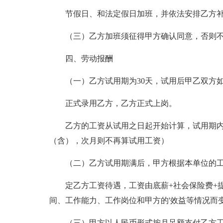
节假日、和法定假日加班，并依法安排乙方
（三）乙方加班须征得甲方确认同意，否则
四、劳动报酬
（一）乙方试用期为30天，试用后甲乙双方
正式录用乙方，乙方正式上岗。
乙方的工资从试用之日起开始计算，试用期内
（含），次月则不再算试用工资）
（二）乙方试用期满后，甲方根据本单位的
定乙方工资待遇，工资由底薪+社会保险费+
间、工作能力、工作岗位和甲方的'效益等情况而
（三）甲方以人民币形式按月足额支付乙方