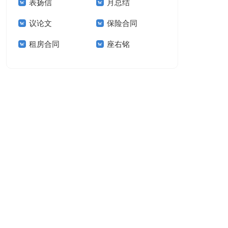
表扬信
月总结
报告模板集锦十篇
告(汇编15篇)
议论文
保险合同
租房合同
座右铭