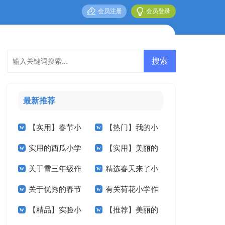
会员注册
会员登录
最新推荐
【实用】春节小
【热门】我的小
实用的西瓜小学
【实用】美丽的
学作文600字4篇
学作文5篇
关于雪三年级作
精选春天来了小
作文四篇
小学作文3篇
关于优秀的春节
有关荷花小学作
文汇编八篇
学作文汇编八篇
【精品】实验小
【推荐】美丽的
小学作文4篇
文锦集7篇