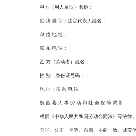
甲方（用人单位）名称：
经 济 类 型：法定代表人姓名：
单 位 地 址：
联 系 电 话：
乙 方（劳动者）姓名：
性 别：身份证号码：
地 址：联 系 电 话：
黔 西 县 人 事 劳 动 和 社 会 保 障 局 制
根据《中华人民共和国劳动合同法》等法律
公平、公正、平等、自愿、协商一致、诚实