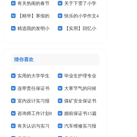
有关热闹的春节
关于下雪了小学
小学作文300字4篇
作文300字3篇
【精华】寒假的
快乐的小学作文4
小学作文十篇
作文400字八篇
精选我的发明小
【实用】回忆小
小学作文锦集六篇
篇
学作文400字四篇
学作文合集十篇
猜你喜欢
实用的大学学生
毕业生护理专业
连带责任保证书
大寒节气的问候
实习报告范文锦集六
求职信精选15篇
室内设计实习报
煤矿安全保证书
祝福语
篇
咨询师工作计划8
婚前保证书15篇
告汇编15篇
(15篇)
有关认识与实习
汽车维修实习报
篇