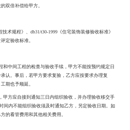
款的双倍补偿给甲方。
程技术规程》、db31/t30-1999《住宅装饰装修验收标准》
量评定验收标准。
程和中间工程的检查与验收手续，甲方不能按预约规定日
予承认。事后，若甲方要求复验，乙方应按要求办理复
，工期也予顺延。
，甲方应自接到通知三日内组织验收，并办理验收移交手
定时间内不能组织验收须及时通知乙方，另定验收日期。如
乙方的看管费用和其他相关费用。