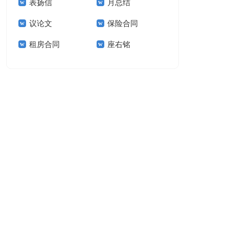
表扬信
月总结
报告模板集锦十篇
告(汇编15篇)
议论文
保险合同
租房合同
座右铭