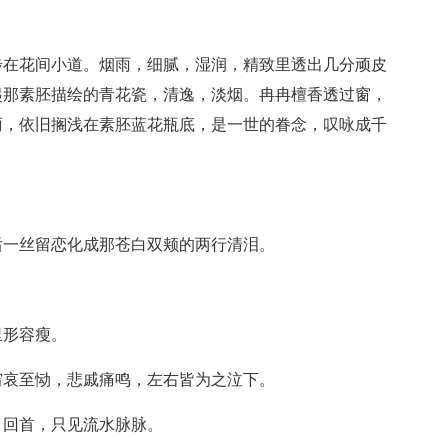
步在花间小道。烟雨，细腻，湿润，精致里透出几分顽皮
起那素胚描绘的青花瓷，清逸，淡烟。冉冉檀香透过窗，
丽，依旧搁浅在素胚蓝花瓶底，是一世的眷念，叹咏成千
后一丝留恋化成那苍白双颊的两行清泪。
里形容瘦。
穷哀至恸，悲戚痛鸣，左右皆为之泣下。
，回首，只见流水脉脉。