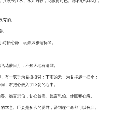
，共饮长江水。水几时收，此恨何时已。愿君心似我心，
没有的。
妾。
小诗悟心静，玩弄风雅适抚琴。
把飞花蒙日月，不知天地有清霜。
脚，有一双手为君捶捶背；下雨的天，为君撑起一把伞；
瞬间，君把心嵌入了臣妾的心中。
为容。愿言思伯，甘心首疾。愿言思伯。使臣妾心痗。
妾的本意。臣妾是多么的爱君，爱到连生命都可以舍弃。