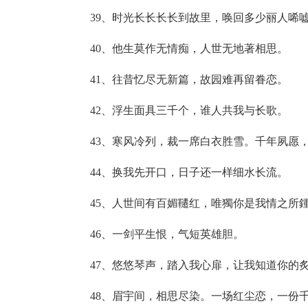
39、时光长长长长到故里，唤回多少丽人唏
40、他生莫作无情痴，人世无地著相思。
41、往昔忆尽无新篇，故园难再留眷恋。
42、浮生面具三千个，谁人共我与长歌。
43、寒风冷列，裁一席白衣胜雪。千年夙愿
44、换我先开口，日子还一样细水长流。
45、人世间有百媚韆红，唯獨你是我情之所
46、一剑平生恨，气短英雄胆。
47、悠悠琴声，踏入我心扉，让我知道你的
48、眉宇间，相思尽染。一场红尘恋，一份