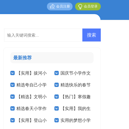
会员注册
会员登录
最新推荐
【实用】拔河小
国庆节小学作文
精选夸自己小学
精选快乐的春节
学作文锦集10篇
五篇
【精选】文明小
【热门】寒假趣
作文400字四篇
小学作文汇总八篇
精选春天小学作
【实用】我的生
学作文300字7篇
事小学作文合集9篇
【实用】登山小
实用的梦想小学
文400字九篇
活小学作文4篇