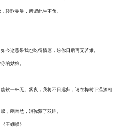
绕，轻歌曼曼，所谓此生不负。
，如今这恶果我也吃得情愿，盼你日后再无苦难。
爱你的姑娘。
，能饮一杯无。紫夜，我将不日远归，请在梅树下温酒相
。叹，幽幽然，泪弥蒙了双眸。
永《玉蝴蝶》