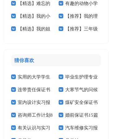
【精选】难忘的
有趣的动物小学
学作文锦集5篇
作文400字四篇
【精选】我的小
【推荐】我的理
小学作文300字3篇
作文汇总5篇
【精选】我的姐
【推荐】三年级
学作文300字三篇
想小学作文6篇
姐小学作文锦集5篇
的作文300字汇总5
篇
猜你喜欢
实用的大学学生
毕业生护理专业
连带责任保证书
大寒节气的问候
实习报告范文锦集六
求职信精选15篇
室内设计实习报
煤矿安全保证书
祝福语
篇
咨询师工作计划8
婚前保证书15篇
告汇编15篇
(15篇)
有关认识与实习
汽车维修实习报
篇