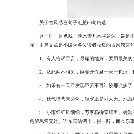
关于古风感言句子汇总60句精选
这一世，月色残，映冰雪几番寒意深，最是
闻。本篇文章是小编为各位读者收集的古风感言
1、有人告诉臣妾，最痛的地方，要用最美的
2、从此两不相欠，臣妾允许君一天一包烟，
3、如果有一天君发现臣妾不再计较那么多了
4、秋气堪悲未必然，轻寒正是可人天。池落
5、小雨纤纤风细细，万家杨柳青烟里。树湿
龟解尽留无计。语东阳沽酒市，拼一醉，而今乐