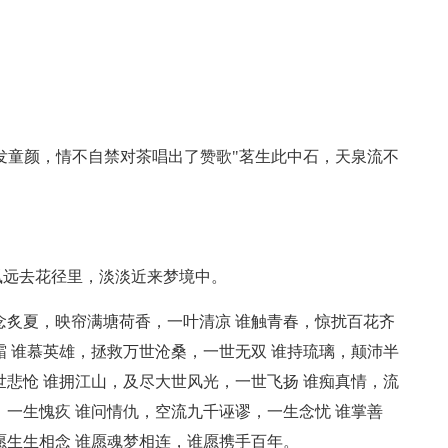
。
。
鹤发童颜，情不自禁对茶唱出了赞歌"茗生此中石，天泉流不
飒远去花径里，淡淡近来梦境中。
谁念炙夏，映帘满塘荷香，一叶清凉 谁触青春，惊扰百花齐
霜 谁慕英雄，拯救万世沧桑，一世无双 谁持琉璃，颠沛半
世悲怆 谁拥江山，及尽大世风光，一世飞扬 谁痴真情，流
，一生愧疚 谁问情仇，空流九千诬谬，一生念忧 谁掌善
愿生生相念 谁愿魂梦相连，谁愿携手百年。