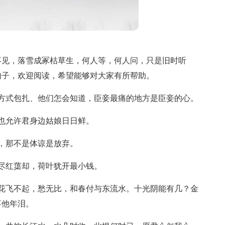
不见，落雪成冢枯草生，何人等，何人问，只是旧时听
句子，欢迎阅读，希望能够对大家有所帮助。
方式包扎、他们怎会知道，臣妾最痛的地方是臣妾的心。
也允许君身边姑娘日日鲜。
，那不是体谅是放弃。
尽红蕖却，荷叶犹开最小钱。
花飞不起，愁无比，和春付与东流水。十光阴能有几？金
事他年泪。