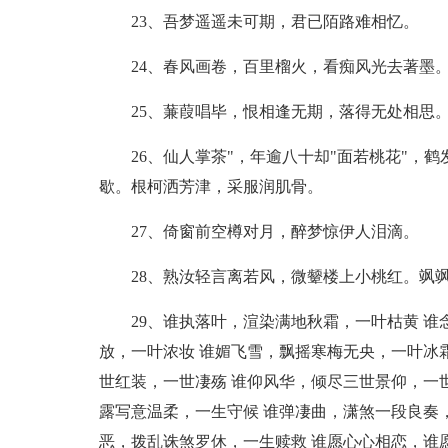
23、吾梦遥遥未可期，君已陌路难相忆。
24、春风画卷，百里榴火，看痴风光去著墨
25、蒹葭唱毕，恨相逢无期，落得无处相思
26、仙人掌茶"，年逾八十却"面若桃花"，
歇。根柯洒芳津，采服润肌骨。
27、倚窗前空樽对月，醉梦惊伊人泪滴。
28、熟汝轻言离若风，微颦楼上小桃红。飒
29、谁执落叶，渲染满地秋霜，一叶枯黄 
放，一叶浓妆 谁媚飞雪，飘摇寒梅无央，一叶冰
世红装，一世凄殇 谁仰风华，倾尽三世景仰，一
露写意温柔，一生守候 谁弹凄曲，潇煞一段良奏
恶，拨乱诛煞罗休，一生赎救 谁愿心心相恋，谁