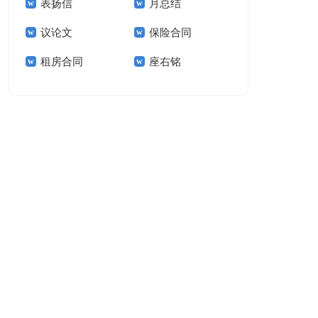
表扬信
月总结
报告模板集锦十篇
告(汇编15篇)
议论文
保险合同
租房合同
座右铭