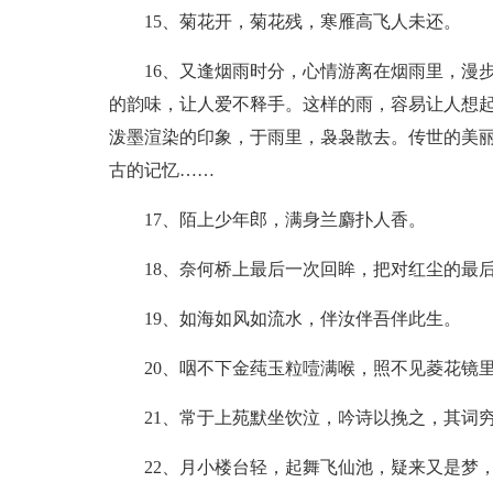
15、菊花开，菊花残，寒雁高飞人未还。
16、又逢烟雨时分，心情游离在烟雨里，漫
的韵味，让人爱不释手。这样的雨，容易让人想
泼墨渲染的印象，于雨里，袅袅散去。传世的美
古的记忆……
17、陌上少年郎，满身兰麝扑人香。
18、奈何桥上最后一次回眸，把对红尘的最
19、如海如风如流水，伴汝伴吾伴此生。
20、咽不下金莼玉粒噎满喉，照不见菱花镜
21、常于上苑默坐饮泣，吟诗以挽之，其词
22、月小楼台轻，起舞飞仙池，疑来又是梦