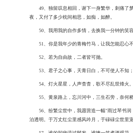
49、独留叹息相回，谢下一身繁华，刺痛了
夜，又付了多少枕间相思，如痴，如醉。
50、我用我的自作多情，去换我一分钟的笑
51、你是我年少的青梅竹马，让我怎能忍心
52、若为自由故，二者皆可抛。
53、君子之心事，天青日白，不可使人不知
54、灯火星星，人声杳杳，歌不尽乱世烽火
55、黄泉路上，忘川河中，三生石旁，奈何
56、纷繁尘世中，我愿营造一幅"雨过琴书
泊透明。于万丈红尘里感风吟月，于碌碌尘世里
57、谁的韶华流过鬓发，谁噙一笑煮酒观花