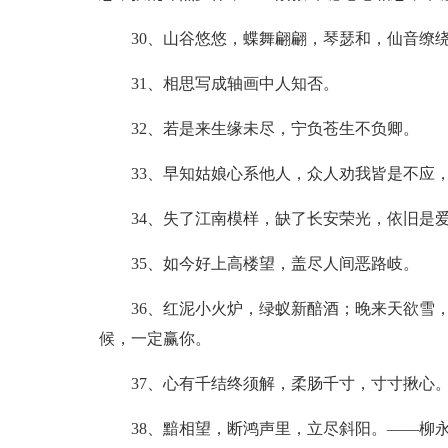
30、山谷悠悠，蝶舞翩翩，琴瑟和，仙音缭
31、相思写成轴画中人知否。
32、若是来生缘未尽，宁负苍生不负卿。
33、早知姑娘心系他人，众人劝我皆是不应
34、失了江南模样，缺了长安荣光，依旧是
35、如今好上高楼望，盖尽人间恶路岐。
36、红泥小火炉，绿蚁新醅酒；晚来天欲雪
候，一定赢你。
37、心有千结终须解，柔肠千寸，寸寸揪心
38、黯相望，断鸿声里，立尽斜阳。——柳