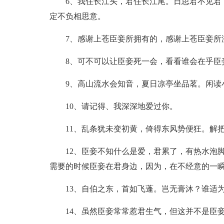
6、我住长江头，君住长江尾。日思君不见君
定不负相思意。
7、感谢上苍臣妾所拥有的，感谢上苍臣妾所
8、可不可以让臣妾死一会，看看谁会在乎臣
9、高山流水会知音，夏日凉亭坐品茗。闲读
10、请记得、我深深地爱过你。
11、乱条犹未变初黄，倚得东风势便狂。解
12、臣妾不知什么是爱，君累了，有热水泡
需要的时候臣妾在君身边，因为，在不经意的一
13、自伯之东，首如飞蓬。岂无膏沐？谁适
14、虽然臣妾常常惹君生气，但这并不是臣