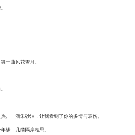
嘘。
，舞一曲风花雪月。
鍾。
炙热。一滴朱砂泪，让我看到了你的多情与哀伤。
千年缘，几缕隔岸相思。