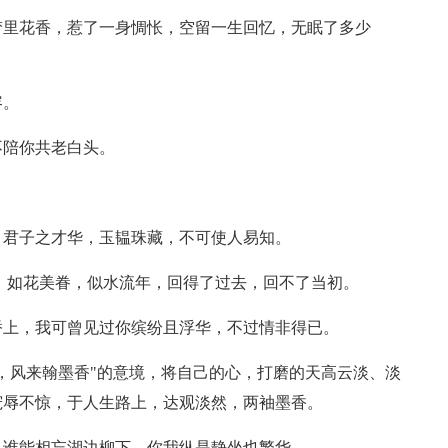
梦里花香，惹了一身惆怅，空留一生回忆，无眠了多少
容。
不陪你共老白头。
；君子之才华，玉韫珠藏，不可使人易知。
。 如花美眷，似水流年，回得了过去，回不了当初。
桥上，我可曾见过你缤纷且浮华，不过情非得已。
润，风来翰墨香"的意境，将自己的心，打磨的天高云淡、淡
宠辱不惊，于人生路上，达观淡然，两袖墨香。
，谁能相忘湖边柳下，你我纵是静坐也繁华。