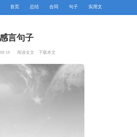
首页
总结
合同
句子
实用文
感言句子
08:18
阅读全文
下载本文