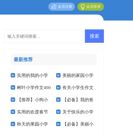
会员注册
会员登录
最新推荐
实用的我的小学
美丽的家园小学
树叶小学作文400
有关小学生作文
作文锦集10篇
作文400字六篇
【推荐】小狗小
【必备】我的爸
字十篇
300字锦集6篇
实用的欢度春节
关于快乐的小学
学作文300字4篇
爸三年级作文汇总八
秋天的果园小学
【必备】美丽小
的小学作文三篇
作文600字四篇
篇