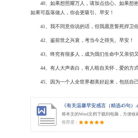
40、如果想照耀万人，请加点信心。如果想
如果可磊落做人，你会更吸引。早安！
41、我不同意你说的话，但我愿意誓死捍卫
42、鉴前世之兴衰，考当今之得失。早安！
43、终究有很多人，成为我们生命中又亲切
44、有人大声表白，有人暗自关怀，爱的方
45、因为一个人全世界都美好起来，包括自
《有关温馨早安感言（精选45句）.d
将本文的Word文档下载到电脑，方便收
推荐度：