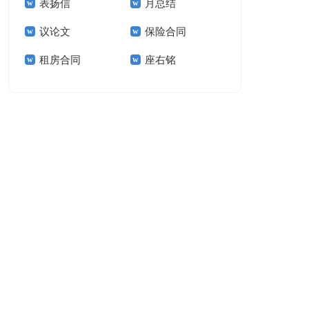
表扬信
月总结
报告模板集锦十篇
告(汇编15篇)
议论文
保险合同
租房合同
座右铭