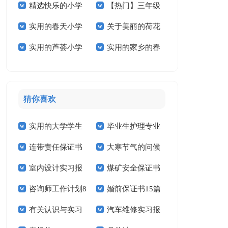
精选快乐的小学
【热门】三年级
作文300字三篇
学作文300字3篇
实用的春天小学
关于美丽的荷花
作文600字十篇
叙事作文300字集锦
实用的芦荟小学
实用的家乡的春
作文300字3篇
小学作文合集5篇
9篇
作文汇总九篇
节小学作文6篇
猜你喜欢
实用的大学学生
毕业生护理专业
连带责任保证书
大寒节气的问候
实习报告范文锦集六
求职信精选15篇
室内设计实习报
煤矿安全保证书
祝福语
篇
咨询师工作计划8
婚前保证书15篇
告汇编15篇
(15篇)
有关认识与实习
汽车维修实习报
篇