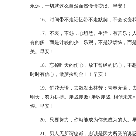
永远，一切就这么自然而然慢慢变淡。早安！
16、时间带不走记忆带不走默契，不会改变
17、不哀，不怨，心坦然。生活，有苦乐；
有的多，而是计较的少；乐观，不是没烦恼，而
美。早安！
18、忘掉昨天的伤心，放下曾经的忧心，不
时时有信心，做梦捡到金！！早安！
19、鲜花无语，去散发出芬芳；青春无语，
明天，努力拼搏。屡战屡败+屡败屡战+相信未来
煌。早安！
20、只要努力，你就能成为你想成为的人。
21、男人无所谓忠诚，忠诚是因为所受的诱