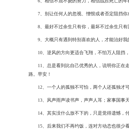
6、相信不屈不挠的努力，相信战胜死亡的年
7、别让任何人的忽视、憎恨或者否定阻挡你
8、最好不过余生只有你，最坏不过余生只有
9、大概只有遇到特别喜欢的人，才能治好我
10、逆风的方向更适合飞翔，不怕万人阻挡
11、总是看到比自己优秀的人，说明你正在
路。早安！
12、一个人的孤独不可怕，两个人还孤独才
13、风声雨声读书声，声声人耳；家事国事
14、其实没什么放不下的，只是觉得遗憾，
15、后来我们不再约饭，连对方动态也很少