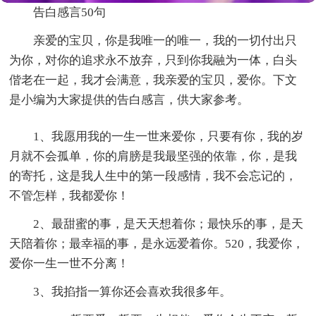
告白感言50句
亲爱的宝贝，你是我唯一的唯一，我的一切付出只
为你，对你的追求永不放弃，只到你我融为一体，白头
偕老在一起，我才会满意，我亲爱的宝贝，爱你。下文
是小编为大家提供的告白感言，供大家参考。
1、我愿用我的一生一世来爱你，只要有你，我的岁
月就不会孤单，你的肩膀是我最坚强的依靠，你，是我
的寄托，这是我人生中的第一段感情，我不会忘记的，
不管怎样，我都爱你！
2、最甜蜜的事，是天天想着你；最快乐的事，是天
天陪着你；最幸福的事，是永远爱着你。520，我爱你，
爱你一生一世不分离！
3、我掐指一算你还会喜欢我很多年。