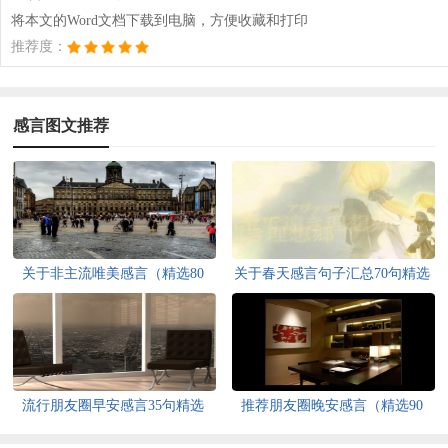
将本文的Word文档下载到电脑，方便收藏和打印
推荐度：
感言图文推荐
关于非主流唯美感言（精选80
关于春天感言句子汇总70句精选
句）
流行朋友圈早安感言35句精选
推荐朋友圈晚安感言（精选90
句）