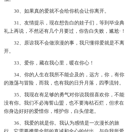
30、如果真的爱就不会给你机会让你离开。
31、友情提示，现在想告白的娃子们，等到毕业典
礼上再说，不然还有几个月要过，你告白失败，尴尬·！
32、原谅我不会做浪漫的事，我只懂得爱就是不离
开。
33、爱你，藏在我心里，暖在你心！
34、你的人生在我所不能企及的，远方，你，有你
的激荡与冒险，而我，也有我的日升月落，四季流转。
35、我现在有足够的勇气对你说我很喜欢你，不能
没有你。我们不必海誓山盟，也不要海枯石烂，但求在
你身边好好的爱惜你，维护你，白头偕老。
36、我爱的就是你。我认为感情是一次漫长的旅
行。它需要携带全部的真诚和全心的付出。与自我所爱