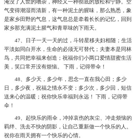
淹没了人世的嘈杂，神经又一种彻底的放松和宁静。空
气变得潮湿而清新，有一种泥土的腥味，那么熟悉，象
是家乡田野的气息，这气息总是牵着长长的记忆，回到
家乡那充满泥土腥气和青草味的下雨天。
47、日子一天一天的过，斗转星移夫妇相随；生活
平淡如同白开水，生命的必须无可替代；夫妻本是同林
鸟，共同把幸福来创造；祝福你们小两口爱情甜蜜生活
美，笑口常开没有烦恼。 下雨，记得带伞！
48、多少天，多少年，思念一直在我心田；多少
日，多少夜，祝福之情永不变；多少次，多少回，短信
送来心的温暖；祝你快乐幸福到永远！ 下雨，记得带
伞！
49、起快乐的雨伞，冲掉哀伤的灰尘、冲走烦恼的
羁绊、洗去不快的阴影，让自己重新做一个快乐的人。
祝你在雨天拥有一个快乐的心情。