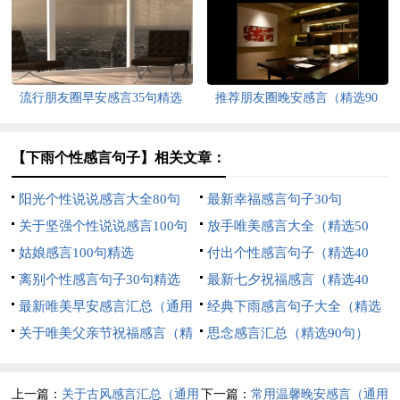
句）
流行朋友圈早安感言35句精选
推荐朋友圈晚安感言（精选90
句）
【下雨个性感言句子】相关文章：
阳光个性说说感言大全80句
最新幸福感言句子30句
关于坚强个性说说感言100句
放手唯美感言大全（精选50
精选
姑娘感言100句精选
句）
付出个性感言句子（精选40
离别个性感言句子30句精选
句）
最新七夕祝福感言（精选40
最新唯美早安感言汇总（通用
句）
经典下雨感言句子大全（精选
150句）
关于唯美父亲节祝福感言（精
60句）
思念感言汇总（精选90句）
选30句）
上一篇：
关于古风感言汇总（通用
下一篇：
常用温馨晚安感言（通用