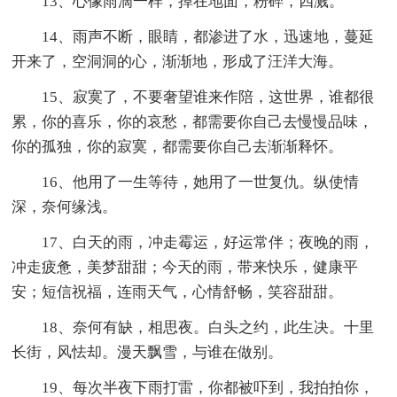
13、心像雨滴一样，掉在地面，粉碎，四溅。
14、雨声不断，眼睛，都渗进了水，迅速地，蔓延
开来了，空洞洞的心，渐渐地，形成了汪洋大海。
15、寂寞了，不要奢望谁来作陪，这世界，谁都很
累，你的喜乐，你的哀愁，都需要你自己去慢慢品味，
你的孤独，你的寂寞，都需要你自己去渐渐释怀。
16、他用了一生等待，她用了一世复仇。纵使情
深，奈何缘浅。
17、白天的雨，冲走霉运，好运常伴；夜晚的雨，
冲走疲惫，美梦甜甜；今天的雨，带来快乐，健康平
安；短信祝福，连雨天气，心情舒畅，笑容甜甜。
18、奈何有缺，相思夜。白头之约，此生决。十里
长街，风怯却。漫天飘雪，与谁在做别。
19、每次半夜下雨打雷，你都被吓到，我拍拍你，