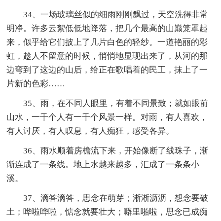
34、一场玻璃丝似的细雨刚刚飘过，天空洗得非常
明净。许多云絮低低地降落，把几个最高的山巅笼罩起
来，似乎给它们披上了几片白色的轻纱。一道艳丽的彩
虹，趁人不留意的时候，悄悄地显现出来了，从河的那
边弯到了这边的山后，给正在歌唱着的民工，抹上了一
片新的色彩……
35、雨，在不同人眼里，有着不同景致；就如眼前
山水，一千个人有一千个风景一样。对雨，有人喜欢，
有人讨厌，有人叹息，有人痴狂，感受各异。
36、雨水顺着房檐流下来，开始像断了线珠子，渐
渐连成了一条线。地上水越来越多，汇成了一条条小
溪。
37、滴答滴答，思念在萌芽；淅淅沥沥，想念要破
土；哗啦哗啦，惦念就要壮大；噼里啪啦，思念已成痴