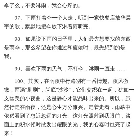
伞了么，不要淋雨，我会心疼的。
97、下雨打着伞一个人走，听到一家快餐店放华晨
宇的歌，默默地把伞放下淋着雨听完。
98、如果说下雨的日子里，人们最先想要找的东西
是雨伞，那么希望在你难过和疲倦时，最先想到的是
我。
99、喜欢下雨的天气，不打伞，淋雨一直走……
100、其实，在雨夜中行路别有一番情趣。夜风微
微，雨滴"刷刷"，脚底"沙沙"，它们交织在一起，犹如一
支幽美的小夜曲，这是静心才能品味出来的。所以，虽
然行走在雨夜，还是心生万分雅兴。走着走着，雨幕中
依稀看到了忽近忽远的灯光。这灯光照射到我眼前，路
面上的积水顿时散发出耀眼的光，我的心霎时也亮了起
来！