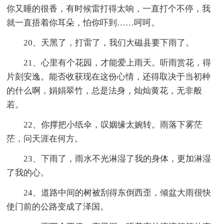
你又睡的很香，有时候雷打得太响，一直打个不停，我
就一直捂着你耳朵，怕你吓到……呵呵。
20、天黑了，打雷了，我们大磁县要下雨了。
21、心里有个花园，才能爱上雨天。听雨赏花，得
片刻安逸。能否收获现在这份心情，还得取决于当初种
的什么啊，娟娟翠竹，总是法身，灿灿黄花，无非般
若。
22、你撑把小纸伞，叹姻缘太婉转。雨落下雾茫
茫，问天涯在何方。
23、下雨了，雨水不光淋湿了我的身体，更加淋湿
了我的心。
24、道路中间的树被刮得东倒西歪，倾盆大雨很快
使门前的公路变成了泽国。