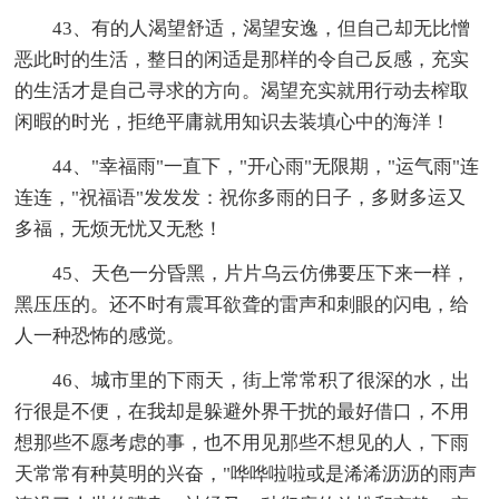
43、有的人渴望舒适，渴望安逸，但自己却无比憎
恶此时的生活，整日的闲适是那样的令自己反感，充实
的生活才是自己寻求的方向。渴望充实就用行动去榨取
闲暇的时光，拒绝平庸就用知识去装填心中的海洋！
44、"幸福雨"一直下，"开心雨"无限期，"运气雨"连
连连，"祝福语"发发发：祝你多雨的日子，多财多运又
多福，无烦无忧又无愁！
45、天色一分昏黑，片片乌云仿佛要压下来一样，
黑压压的。还不时有震耳欲聋的雷声和刺眼的闪电，给
人一种恐怖的感觉。
46、城市里的下雨天，街上常常积了很深的水，出
行很是不便，在我却是躲避外界干扰的最好借口，不用
想那些不愿考虑的事，也不用见那些不想见的人，下雨
天常常有种莫明的兴奋，"哗哗啦啦或是浠浠沥沥的雨声