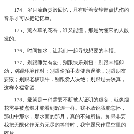
174、岁月流逝焚毁回忆，只有听着安静带点忧伤的
音乐才可以把记忆重。
175、薰衣草的花香，谁又能懂，那是为懂它的人散
发的。
176、时间如水，让我们一起寻找想要的幸福。
177、别跟睡觉有怨，别跟快乐别扭；别跟幸福卯
劲，别跟环境作对；别跟偷拍手表健康逞能，别跟朋友
耍猴；别跟老板顶牛，别跟爱人决绝；别跟过去较真，
这样幸福常留。
178、爱就是一种需要不断被人证明的虚妄，就像烟
花需要被点燃才能看到辉煌一样。我不敢说我能忘怀，
那山中那水，那水面的那月，真的不知所措。如果非要
我把无限化作无穷无尽的等待时，我宁愿只作星空里的
碎片。