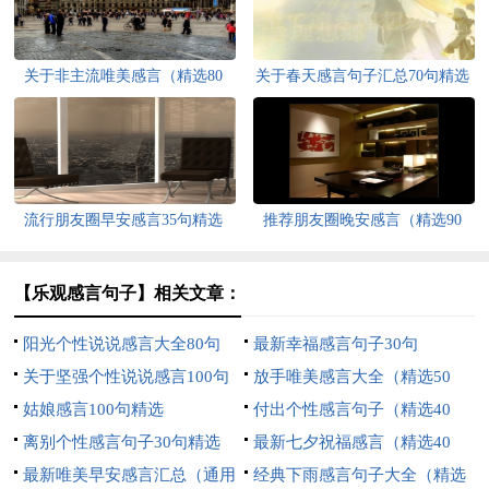
关于非主流唯美感言（精选80
关于春天感言句子汇总70句精选
句）
流行朋友圈早安感言35句精选
推荐朋友圈晚安感言（精选90
句）
【乐观感言句子】相关文章：
阳光个性说说感言大全80句
最新幸福感言句子30句
关于坚强个性说说感言100句
放手唯美感言大全（精选50
精选
姑娘感言100句精选
句）
付出个性感言句子（精选40
离别个性感言句子30句精选
句）
最新七夕祝福感言（精选40
最新唯美早安感言汇总（通用
句）
经典下雨感言句子大全（精选