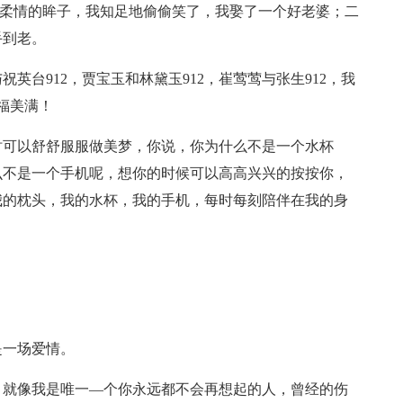
笑，柔情的眸子，我知足地偷偷笑了，我娶了一个好老婆；二
手到老。
与祝英台912，贾宝玉和林黛玉912，崔莺莺与张生912，我
福美满！
时可以舒舒服服做美梦，你说，你为什么不是一个水杯
么不是一个手机呢，想你的时候可以高高兴兴的按按你，
我的枕头，我的水杯，我的手机，每时每刻陪伴在我的身
。
是一场爱情。
，就像我是唯一—个你永远都不会再想起的人，曾经的伤