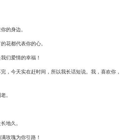
在你的身边。
有的花都代表你的心。
是我们爱情的幸福！
不完，今天实在赶时间，所以我长话短说。我，喜欢你，
到老。
天长地久。
铺满玫瑰为你引路！