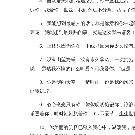
4、自从那天我们相遇之后，你一直在追我，
诉你，我爱你，世磊，我们永远不分离。我等了
5、我能想到最感人的话，就是愿意和你一起
豆花；我能想到最残酷的事，就是这次我来请客
6、上线只因为你在，下线只因为你太久没有
7、没有山盟海誓，没有永久承诺。一次拥抱
说："虽然我不懂的什么叫爱？可我爱你。"但是
8、你是我的天空，时晴时雨；你是我的风景
让我进取。
9、心心念念只有你，絮絮叨叨惦记你，浪浪
乐逗着你，时时刻刻想着你，912示爱节，生生世
10、你美丽的笑容已融入我心中，温暖我，