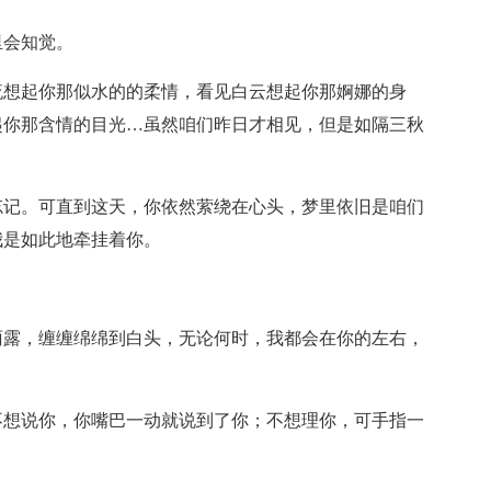
里会知觉。
流想起你那似水的的柔情，看见白云想起你那婀娜的身
起你那含情的目光…虽然咱们昨日才相见，但是如隔三秋
忘记。可直到这天，你依然萦绕在心头，梦里依旧是咱们
我是如此地牵挂着你。
雨露，缠缠绵绵到白头，无论何时，我都会在你的左右，
不想说你，你嘴巴一动就说到了你；不想理你，可手指一