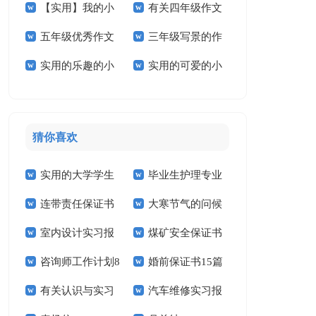
【实用】我的小
有关四年级作文
学作文三篇
作文4篇
五年级优秀作文
三年级写景的作
学作文3篇
300字5篇
实用的乐趣的小
实用的可爱的小
汇总五篇
文
学作文三篇
学作文四篇
猜你喜欢
实用的大学学生
毕业生护理专业
连带责任保证书
大寒节气的问候
实习报告范文锦集六
求职信精选15篇
室内设计实习报
煤矿安全保证书
祝福语
篇
咨询师工作计划8
婚前保证书15篇
告汇编15篇
(15篇)
有关认识与实习
汽车维修实习报
篇