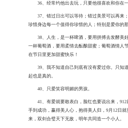
36、经常约他出去玩，只要他很喜欢和你在
37、错过日出可以等待；错过美景可以再来
珍惜身边每一个值得你珍惜的人；特别是爱你的
38、人生，是一杯啤酒，要用拼搏去发酵美
一杯葡萄酒，要用柔情去酝酿甜蜜；葡萄酒情人
在节日里更加甜蜜快乐！
39、我不知道自己到底有没有爱过你。只知
起也是真的。
40、只爱笑容明媚的男孩。
41、有爱就要敢表白，脸红也要说出来，9
手到成功，赢得美人心，抱得美人归，9月12日
来，双剑合璧天下无敌，明年共同造一个小人。