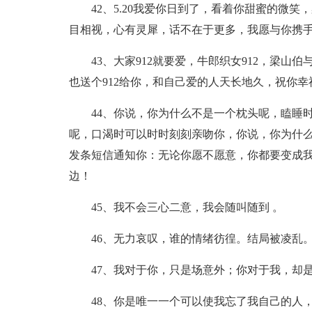
42、5.20我爱你日到了，看着你甜蜜的微
目相视，心有灵犀，话不在于更多，我愿与你携
43、大家912就要爱，牛郎织女912，梁山伯
也送个912给你，和自己爱的人天长地久，祝你幸
44、你说，你为什么不是一个枕头呢，瞌睡
呢，口渴时可以时时刻刻亲吻你，你说，你为什
发条短信通知你：无论你愿不愿意，你都要变成
边！
45、我不会三心二意，我会随叫随到 。
46、无力哀叹，谁的情绪彷徨。结局被凌乱
47、我对于你，只是场意外；你对于我，却
48、你是唯一一个可以使我忘了我自己的人