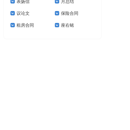
表扬信
月总结
报告模板集锦十篇
告(汇编15篇)
议论文
保险合同
租房合同
座右铭