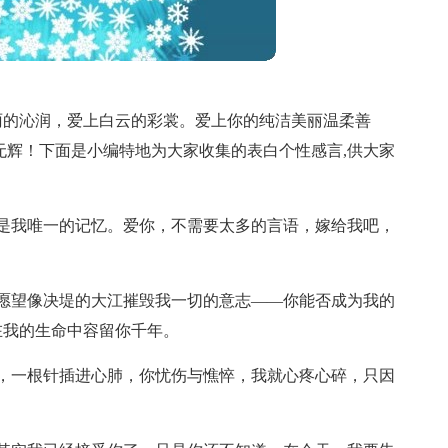
雨的沁润，爱上白云的彩裳。爱上你的纯洁美丽温柔善
月无辉！下面是小编特地为大家收集的表白个性感言,供大家
是我唯一的记忆。爱你，不需要太多的言语，嫁给我吧，
愿望像决堤的大江摧毁我一切的意志——你能否成为我的
在我的生命中容留你千年。
，一根针插进心肺，你忧伤与憔悴，我就心疼心碎，只因