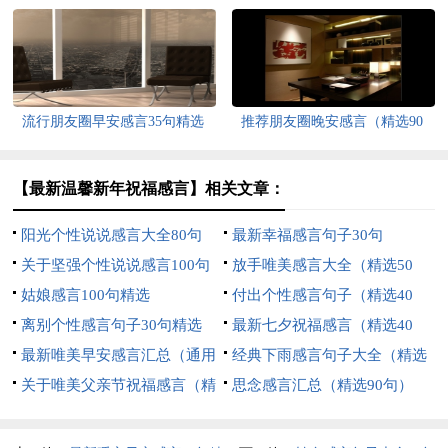
句）
流行朋友圈早安感言35句精选
推荐朋友圈晚安感言（精选90
句）
【最新温馨新年祝福感言】相关文章：
阳光个性说说感言大全80句
最新幸福感言句子30句
关于坚强个性说说感言100句
放手唯美感言大全（精选50
精选
姑娘感言100句精选
句）
付出个性感言句子（精选40
离别个性感言句子30句精选
句）
最新七夕祝福感言（精选40
最新唯美早安感言汇总（通用
句）
经典下雨感言句子大全（精选
150句）
关于唯美父亲节祝福感言（精
60句）
思念感言汇总（精选90句）
选30句）