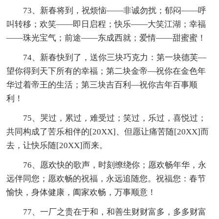
73、新春将到，祝烦恼——非诚勿扰；郁闷——呼
叫转移；欢笑——即日启程；快乐——大笑江湖；幸福
——珠光宝气；前途——东成西就；爱情——甜蜜蜜！
74、新春快到了，送你三块巧克力：第一块德芙—
望你得到天下所有的幸福；第二块金帝—祝你在金色年
华过着帝王的生活；第三块吉百利—祝你吉年百事顺
利！
75、哭过，累过，难受过；笑过，乐过，喜悦过；
共同构成了苦乐相伴的[20XX]、但愿让痛苦随[20XX]而
去，让快乐随[20XX]而来。
76、愿欢快的歌声，时刻缭绕你；愿欢畅年华，永
远伴同您；愿欢畅的祝福，永远追随您。祝福您：春节
愉快，身体健康，阖家欢畅，万事顺意！
77、一厂之贵在于和，和善生财财富多，多多财富