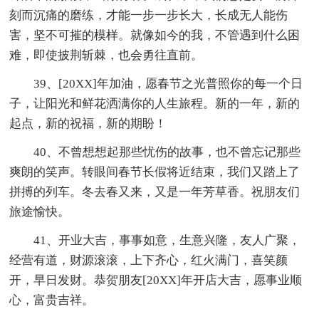
刻而沉痛的磨练，才能一步一步长大，长成无人能伤
害，坚不可摧的模样。就像如今的我，不管遇到什么困
难，即使披荆斩棘，也会勇往直前。
39、[20XX]年加油，愿春节之光普照你的每一个日
子，让阳光和鲜花洒满你的人生旅程。新的一年，新的
起点，新的祝福，新的期盼！
40、不曾想想起那些忧伤的故事，也不曾忘记那些
爽朗的笑声。转眼间春节长假将近结束，我们又踏上了
拼搏的列车。冬去春又来，又是一年芳草香。祝朋友们
旅途愉快。
41、开业大吉，事事如意，生意兴隆，友人广聚，
经营有道，财源滚滚，上下齐心，红火满门，喜笑颜
开，早日发财。恭贺朋友[20XX]年开店大吉，愿事业顺
心，富贵吉祥。