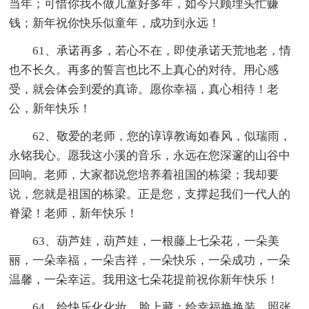
当年；可惜你我不做儿童好多年，如今只顾埋头忙赚
钱；新年祝你快乐似童年，成功到永远！
61、承诺再多，若心不在，即使承诺天荒地老，情
也不长久。再多的誓言也比不上真心的对待。用心感
受，就会体会到爱的真谛。愿你幸福，真心相待！老
公，新年快乐！
62、敬爱的老师，您的谆谆教诲如春风，似瑞雨，
永铭我心。愿我这小溪的音乐，永远在您深邃的山谷中
回响。老师，大家都说您培养着祖国的栋梁；我却要
说，您就是祖国的栋梁。正是您，支撑起我们一代人的
脊梁！老师，新年快乐！
63、葫芦娃，葫芦娃，一根藤上七朵花，一朵美
丽，一朵幸福，一朵吉祥，一朵快乐，一朵成功，一朵
温馨，一朵幸运。我用这七朵花提前祝你新年快乐！
64、给快乐化化妆，脸上藏；给幸福换换装，照张