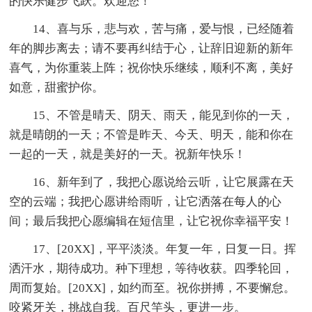
的快乐健步飞跃。欢迎您！
14、喜与乐，悲与欢，苦与痛，爱与恨，已经随着
年的脚步离去；请不要再纠结于心，让辞旧迎新的新年
喜气，为你重装上阵；祝你快乐继续，顺利不离，美好
如意，甜蜜护你。
15、不管是晴天、阴天、雨天，能见到你的一天，
就是晴朗的一天；不管是昨天、今天、明天，能和你在
一起的一天，就是美好的一天。祝新年快乐！
16、新年到了，我把心愿说给云听，让它展露在天
空的云端；我把心愿讲给雨听，让它洒落在每人的心
间；最后我把心愿编辑在短信里，让它祝你幸福平安！
17、[20XX]，平平淡淡。年复一年，日复一日。挥
洒汗水，期待成功。种下理想，等待收获。四季轮回，
周而复始。[20XX]，如约而至。祝你拼搏，不要懈怠。
咬紧牙关，挑战自我。百尺竿头，更进一步。