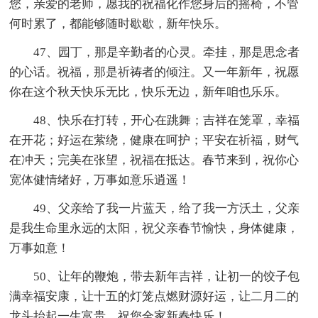
您，亲爱的老师，愿我的祝福化作您身后的摇椅，不管
何时累了，都能够随时歇歇，新年快乐。
47、园丁，那是辛勤者的心灵。牵挂，那是思念者
的心话。祝福，那是祈祷者的倾注。又一年新年，祝愿
你在这个秋天快乐无比，快乐无边，新年咱也乐乐。
48、快乐在打转，开心在跳舞；吉祥在笼罩，幸福
在开花；好运在萦绕，健康在呵护；平安在祈福，财气
在冲天；完美在张望，祝福在抵达。春节来到，祝你心
宽体健情绪好，万事如意乐逍遥！
49、父亲给了我一片蓝天，给了我一方沃土，父亲
是我生命里永远的太阳，祝父亲春节愉快，身体健康，
万事如意！
50、让年的鞭炮，带去新年吉祥，让初一的饺子包
满幸福安康，让十五的灯笼点燃财源好运，让二月二的
龙头抬起一生富贵，祝您全家新春快乐！