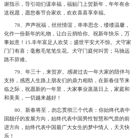
谢指示，导引咱们谋幸福，福贴门上贺新年，年年有余
送祝愿，愿您春节合家欢，欢欢喜喜享幸福。
78、声声祝福，丝丝情谊，串串思念，缕缕温馨，
化作一份新年的礼物，让白云捎给你。祝新年快乐，万
事如意！15.丰年富足人欢笑；盛世平安犬不惊。犬守家
门门有喜；毫敷毛笔笔生花。犬守门庭何叫苦；马驰远
路不辞难。
79、年三十，来贺岁。感谢过去一年大家的陪伴与
支持，感恩人生路上朋友们的鼎力相助，在新春佳节来
临之际，祝愿新的一年里，大家事业蒸蒸日上，家庭和
和美美，一切越来越好！
80、新春将至，勿忘贯彻三个代表：你始终代表中
国靓仔的发展方向，始终代表中国男性智慧和气质的前
进方向，始终代表中国最广大女生的梦中情人，天天快
乐！