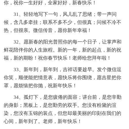
你，祝你一生好好，全家好好，新春快乐！
31、轻轻地写下一句，风儿乱了思绪；带一声问
候，含几多牵挂；联系不多不少，但很真；问候不冷不
热，但很亲。微信传音，愿你新年幸福！
32、愿新春的阳光普照你的每一个日子，让掌声和
鲜花陪伴你的人生旅程。新的一年，新的起点，新的祝
福，新的期盼！祝你春节快乐！老师给您拜年啦！
33、新年到，新年到，吉祥话要趁早。发个微信逗
你笑，顺便能把情意表，愿快乐将你围绕，愿吉星把你
罩，愿烦恼把你抛，祝新年快乐！
34、孤灯下，是您疲倦的面容；讲台前，是您辛勤
的身影；黑板上，是您勤劳的双手。您没有粉黛的渲
染，您没有玉锦的装点，但您却最美丽的印刻在我们的
心间，新年到了。老师，新年快乐！