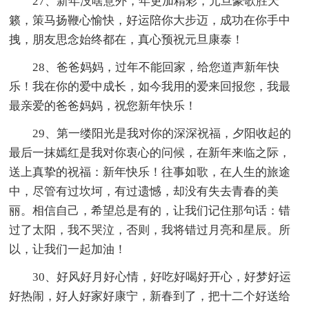
27、新年没啥意外，年更加精彩，元旦豪歌胜天
籁，策马扬鞭心愉快，好运陪你大步迈，成功在你手中
拽，朋友思念始终都在，真心预祝元旦康泰！
28、爸爸妈妈，过年不能回家，给您道声新年快
乐！我在你的爱中成长，如今我用的爱来回报您，我最
最亲爱的爸爸妈妈，祝您新年快乐！
29、第一缕阳光是我对你的深深祝福，夕阳收起的
最后一抹嫣红是我对你衷心的问候，在新年来临之际，
送上真挚的祝福：新年快乐！往事如歌，在人生的旅途
中，尽管有过坎坷，有过遗憾，却没有失去青春的美
丽。相信自己，希望总是有的，让我们记住那句话：错
过了太阳，我不哭泣，否则，我将错过月亮和星辰。所
以，让我们一起加油！
30、好风好月好心情，好吃好喝好开心，好梦好运
好热闹，好人好家好康宁，新春到了，把十二个好送给