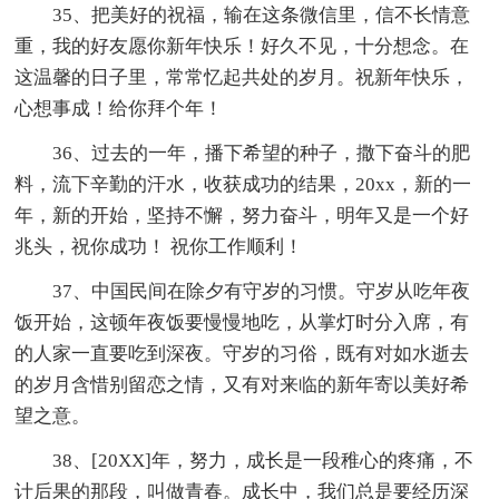
35、把美好的祝福，输在这条微信里，信不长情意
重，我的好友愿你新年快乐！好久不见，十分想念。在
这温馨的日子里，常常忆起共处的岁月。祝新年快乐，
心想事成！给你拜个年！
36、过去的一年，播下希望的种子，撒下奋斗的肥
料，流下辛勤的汗水，收获成功的结果，20xx，新的一
年，新的开始，坚持不懈，努力奋斗，明年又是一个好
兆头，祝你成功！ 祝你工作顺利！
37、中国民间在除夕有守岁的习惯。守岁从吃年夜
饭开始，这顿年夜饭要慢慢地吃，从掌灯时分入席，有
的人家一直要吃到深夜。守岁的习俗，既有对如水逝去
的岁月含惜别留恋之情，又有对来临的新年寄以美好希
望之意。
38、[20XX]年，努力，成长是一段稚心的疼痛，不
计后果的那段，叫做青春。成长中，我们总是要经历深