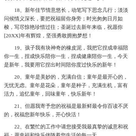
18、新年佳节情意悠长，动笔写下思念几行；淡淡
问候情义深长，要把祝福留你身旁；时光匆匆日月如
梭，写尽惊艳珍惜过往；圣诞过去新年来临，祝愿你
[20XX]年有辉煌，坚强勇敢拥抱梦想！
19、孩子我有块神奇的橡皮泥，我把它捏成幸福陪
你一生，捏成快乐陪你一生，捏成健康陪你一生，今天
是新年，我要用它捏出时间陪你度过快乐的新年！
20、童年是美妙的，充满自信；童年是最开心的，
无忧无虑。童年是花朵，童年是种子，充满生机，富有
活力，追忆童年，回味童年，快乐新年！
21、但愿我寄予您的祝福是最新鲜最令你百读不厌
的，祝福您新年快乐，开心快活！
22、在繁忙的工作中请您接受我最真挚的诚意和祝
福；愿幸福和快乐伴随着您生活的每一天。