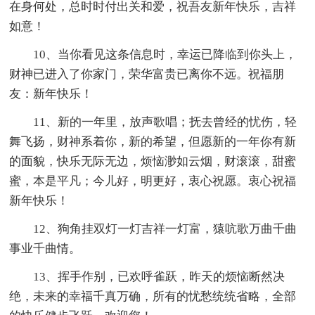
在身何处，总时时付出关和爱，祝吾友新年快乐，吉祥
如意！
10、当你看见这条信息时，幸运已降临到你头上，
财神已进入了你家门，荣华富贵已离你不远。祝福朋
友：新年快乐！
11、新的一年里，放声歌唱；抚去曾经的忧伤，轻
舞飞扬，财神系着你，新的希望，但愿新的一年你有新
的面貌，快乐无际无边，烦恼渺如云烟，财滚滚，甜蜜
蜜，本是平凡；今儿好，明更好，衷心祝愿。衷心祝福
新年快乐！
12、狗角挂双灯一灯吉祥一灯富，猿吭歌万曲千曲
事业千曲情。
13、挥手作别，已欢呼雀跃，昨天的烦恼断然决
绝，未来的幸福千真万确，所有的忧愁统统省略，全部