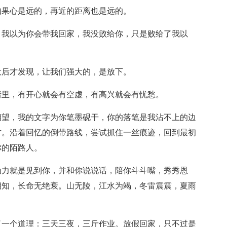
如果心是远的，再近的距离也是远的。
，我以为你会带我回家，我没败给你，只是败给了我以
大后才发现，让我们强大的，是放下。
绪里，有开心就会有空虚，有高兴就会有忧愁。
相望，我的文字为你笔墨砚干，你的落笔是我沾不上的边
方。沿着回忆的倒带路线，尝试抓住一丝痕迹，回到最初
你的陌路人。
动力就是见到你，并和你说说话，陪你斗斗嘴，秀秀恩
相知，长命无绝衰。山无陵，江水为竭，冬雷震震，夏雨
了一个道理：三天三夜，三斤作业。放假回家，只不过是