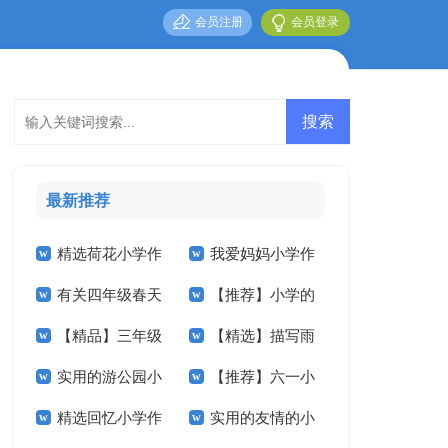
会员注册
会员登录
最新推荐
精选荷花小学作
我爱妈妈小学作
有关四年级春天
【推荐】小学的
文锦集5篇
文五篇
【精品】三年级
【精选】描写雨
作文300字集锦10篇
作文400字六篇
实用的游公园小
【推荐】六一小
校园的作文四篇
的小学作文300字4
精选回忆小学作
实用的友情的小
学作文3篇
学作文4篇
篇