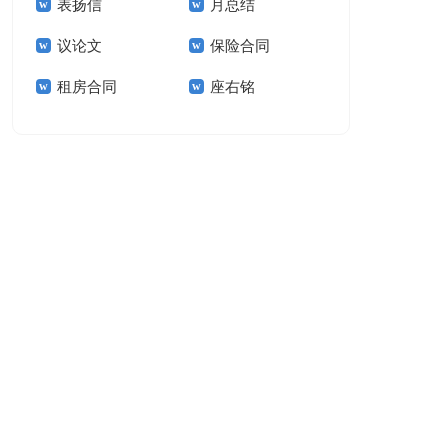
表扬信
月总结
报告模板集锦十篇
告(汇编15篇)
议论文
保险合同
租房合同
座右铭