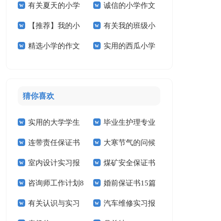
有关夏天的小学
诚信的小学作文
文300字合集10篇
学作文300字四篇
【推荐】我的小
有关我的班级小
作文合集五篇
汇编6篇
精选小学的作文
实用的西瓜小学
学作文合集8篇
学作文合集9篇
600字合集六篇
作文8篇
猜你喜欢
实用的大学学生
毕业生护理专业
连带责任保证书
大寒节气的问候
实习报告范文锦集六
求职信精选15篇
室内设计实习报
煤矿安全保证书
祝福语
篇
咨询师工作计划8
婚前保证书15篇
告汇编15篇
(15篇)
有关认识与实习
汽车维修实习报
篇