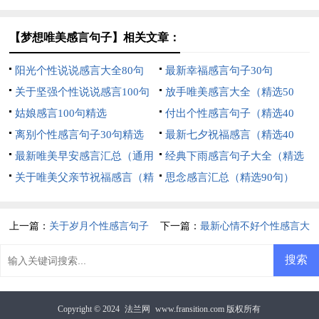
句）
【梦想唯美感言句子】相关文章：
阳光个性说说感言大全80句
最新幸福感言句子30句
关于坚强个性说说感言100句
放手唯美感言大全（精选50
精选
姑娘感言100句精选
句）
付出个性感言句子（精选40
离别个性感言句子30句精选
句）
最新七夕祝福感言（精选40
最新唯美早安感言汇总（通用
句）
经典下雨感言句子大全（精选
150句）
关于唯美父亲节祝福感言（精
60句）
思念感言汇总（精选90句）
选30句）
上一篇：
关于岁月个性感言句子
下一篇：
最新心情不好个性感言大
（通用50句）
全50句
Copyright © 2024
法兰网
www.fransition.com 版权所有