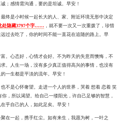
真诚；感情需沟通，要的是坦诚。早安！
，最终是小时候一起长大的人、家、附近环境无形中决定
处隐藏3797个字……
，就不要一次又一次重拨了，珍惜
老远过去吃了，你的时间不能一直花在追随的路上。早
财富。心态好，心情才会好。不为昨天的失意而懊悔，不
强求。人生一场，没有多少真正值得高兴的事情，也没有
人的一生都是平淡的流年。早安！
也不是心怀奢望。走进一个人的世界，哭着 想着 恋着 笑
有你，所以渴望。给自己一缕阳光，许自己足够的智慧，
也在乎自己的人，如此足矣。早安！
会聚在一起，携手红尘。如有来生，我愿为树，一叶之