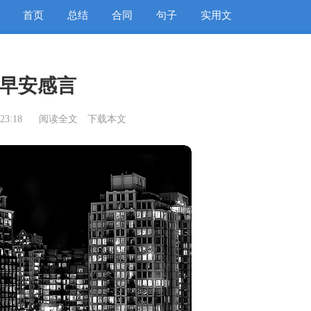
首页
总结
合同
句子
实用文
早安感言
23:18
阅读全文
下载本文