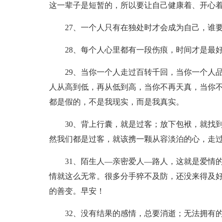
这一辈子是短暂的，所以要让自己健康着、开心
27、一个人只有在独处时才会成为自己，谁
28、每个人心里都有一段伤痕，时间才是最
29、当你一个人走过百转千回，当你一个人
人从高到低，再从低到高，当你不再天真，当你
都是假的，不是我现实，而是我真实。
30、背上行囊，就是过客；放下包袱，就找
然我们都是过客，就该携一颗从容淡泊的心，走
31、陌生人—亲密爱人—路人，这就是爱情
情就这么无常。很多分手猝不及防，还没来得及
的善变。早安！
32、没有结果的感情，总要消逝；无法拥有