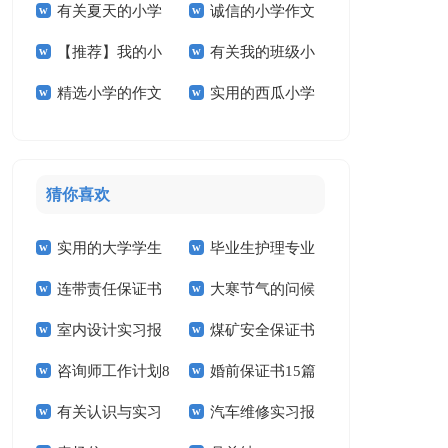
有关夏天的小学
诚信的小学作文
文300字合集10篇
学作文300字四篇
【推荐】我的小
有关我的班级小
作文合集五篇
汇编6篇
精选小学的作文
实用的西瓜小学
学作文合集8篇
学作文合集9篇
600字合集六篇
作文8篇
猜你喜欢
实用的大学学生
毕业生护理专业
连带责任保证书
大寒节气的问候
实习报告范文锦集六
求职信精选15篇
室内设计实习报
煤矿安全保证书
祝福语
篇
咨询师工作计划8
婚前保证书15篇
告汇编15篇
(15篇)
有关认识与实习
汽车维修实习报
篇