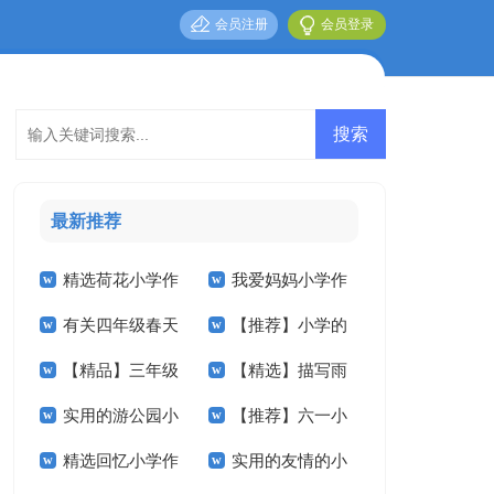
会员注册
会员登录
最新推荐
精选荷花小学作
我爱妈妈小学作
有关四年级春天
【推荐】小学的
文锦集5篇
文五篇
【精品】三年级
【精选】描写雨
作文300字集锦10篇
作文400字六篇
实用的游公园小
【推荐】六一小
校园的作文四篇
的小学作文300字4
精选回忆小学作
实用的友情的小
学作文3篇
学作文4篇
篇