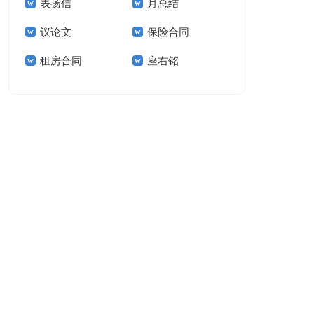
表扬信
月总结
报告模板集锦十篇
告(汇编15篇)
议论文
保险合同
租房合同
座右铭