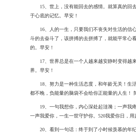
15、世上，没有能回去的感情。就算真的回
于心底的记忆。早安！
16、人的一生，只要我们不丧失对生活的信
斗的去奋斗了，该拼搏的去拼搏了，就能平常心
的。早安！
17、世界总是在一个人越来越安静时变得越
界。早安！
18、努力是一种生活态度，和年龄无关！生
都不晚，负能量的脑袋不会给你正能量的人生！ 
19、一句我想你，内心深处起涟漪；一声我
一声我爱你，一生一世守护你。520我爱你日，
20、看到一句话：终于到了小时候羡慕的年