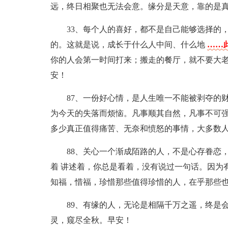
远，终日相聚也无法会意。缘分是天意，靠的是
33、每个人的喜好，都不是自己能够选择的
的。这就是说，成长于什么人中间、什么地
……此
你的人会第一时间打来；搬走的餐厅，就不要大
安！
87、一份好心情，是人生唯一不能被剥夺的
为今天的失落而烦恼。凡事顺其自然，凡事不可
多少真正值得痛苦、无奈和愤怒的事情，大多数
88、关心一个渐成陌路的人，不是心存眷恋，
着 讲述着，你总是看着，没有说过一句话。因为
知福，惜福，珍惜那些值得珍惜的人，在乎那些
89、有缘的人，无论是相隔千万之遥，终是
灵，窥尽全秋。早安！