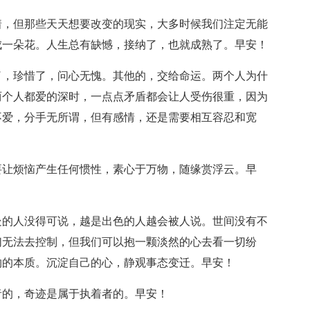
着，但那些天天想要改变的现实，大多时候我们注定无能
成一朵花。人生总有缺憾，接纳了，也就成熟了。早安！
了，珍惜了，问心无愧。其他的，交给命运。两个人为什
两个人都爱的深时，一点点矛盾都会让人受伤很重，因为
不爱，分手无所谓，但有感情，还是需要相互容忍和宽
要让烦恼产生任何惯性，素心于万物，随缘赏浮云。早
处的人没得可说，越是出色的人越会被人说。世间没有不
们无法去控制，但我们可以抱一颗淡然的心去看一切纷
物的本质。沉淀自己的心，静观事态变迁。早安！
者的，奇迹是属于执着者的。早安！