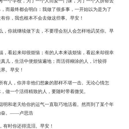
考一个学校，为了一个人而爱一门课，为了一个人拼命去
己，而最终都会明白：我做了很多事，一开始以为是为了
没有你，我也根本不会去做这些事。早安！
么，你就继续做下去，不要理会别人会怎样地讥笑你。早
福，看起来却很烦恼；有的人本来该烦恼，看起来却很幸
较真儿，生活中便烦恼遍地；而活得糊涂的人，计较得
境界。早安！
所有人，你并非他们想象的那样不堪一击。无论心情怎
体，做一个活得精致的人，要随时带着微笑。
聪明和老天给你的运气一直取巧地活着。然而到了某个年
勤奋。——卢思浩
，有时你还得流泪。早安！