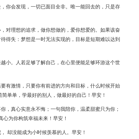
去，你会发现，一切已面目全非。唯一能回去的，只是存
心，对理想的追求，做你想做的，爱你想爱的。如果该奋
看待得失：梦想是一时无法实现的，目标是短期难以达到
来越小。人若足够了解自己，在心里便能足够环游这个世
活要有激情，只要你有前进的方向和目标，什么时候开始
简简单单，学最好的别人，做最好的自己！早安！
疼你，真心实意永不悔；一句我陪你，温柔甜蜜只为你；
用真心为你构筑幸福未来！早安！
纪， 却没能成为小时候羡慕的人。早安！