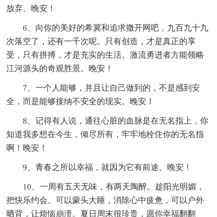
放弃。晚安！
6、向你的美好的希冀和追求撒开网吧，九百九十九
次落空了，还有一千次呢。只有创造，才是真正的享
受，只有拼搏，才是充实的生活。激流勇进者方能领略
江河源头的奇观胜景。晚安！
7、一个人能够，并且让自己做到的，不是感到安
全，而是能够接纳不安全的现实。晚安！
8、记得有人说，通往心脏的血脉是在无名指上，你
知道我多想在今生，倾尽所有，牢牢地栓住你的无名指
啊！晚安！
9、青春之所以幸福，就因为它有前途。晚安！
10、一周有五天无味，有两天陶醉。趁阳光明媚，
把快乐约会。可以蒙头大睡，消除心中疲惫，可以户外
晒背，让烦恼崩溃。夏日周末很珍贵，愿你幸福翻翻