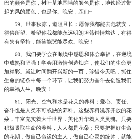
巴的颜色是你，树叶草地围墙的颜色是你，地铁经过带
起的风的颜色，也是你。晚安，亲们~
59、世事秋凉，道阻且长；愿你我都能去危就安，
得偿所望。希望你我都能永远明朗坦荡钟情豁达，有得
有失有坚持，能笑能哭能尽欢。晚安！
60、我们要学会在顺境中感恩和体会幸福，在逆境
中成熟和坚强！学会用激情创造灿烂，使我们的生命更
加精彩。就让时间翻开崭新的一页，珍惜今天吧，抓住
生命的链条中每一个环节，让我们努力奋斗去创造我们
的幸福人生。晚安！
61、阳光、空气和水是花朵的养料；爱心、责任、
奋斗也是人类不可或缺的养料。这些养料滋养开放的花
朵，丰富充实着大千世界，美化升华着人类灵魂。只要
积极吸取生命的养料，人人都是花朵；只要把握好生命
的花期，做自己命运的主人，做自己心灵的统帅，就能