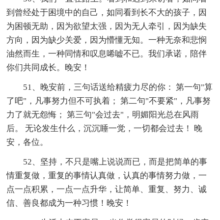
到曾经处于困境中的自己，如同看到长不大的孩子，因
为困顿无助，因为欲望太强，因为无人牵引，因为缺失
方向，因为缺少关爱，因为懵懂无知。一种无奈和悲悯
油然而生，一种同情和叹息唏嘘不已。我们承诺，陪伴
你们共同成长。晚安！
51、晚安前，三句话送给精疲力尽的你： 第一句"算
了吧"，凡事努力但不可执着； 第二句"不要紧"，凡事努
力了就无怨悔； 第三句"会过去"，明媚阳光总在风雨
后。 无论发生什么，沉沉睡一觉，一切都会过去！ 晚
安，各位。
52、坚持，不只是嘴上说说而已，而是把简单的事
情重复做，重复的事情认真做，认真的事情努力做，一
点一点积累，一点一点升华，让简单、重复、努力、诚
信、善良都成为一种习惯！晚安！