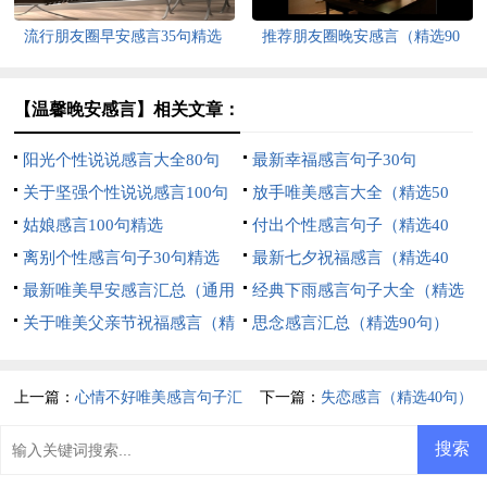
流行朋友圈早安感言35句精选
推荐朋友圈晚安感言（精选90
句）
【温馨晚安感言】相关文章：
阳光个性说说感言大全80句
最新幸福感言句子30句
关于坚强个性说说感言100句
放手唯美感言大全（精选50
精选
姑娘感言100句精选
句）
付出个性感言句子（精选40
离别个性感言句子30句精选
句）
最新七夕祝福感言（精选40
最新唯美早安感言汇总（通用
句）
经典下雨感言句子大全（精选
150句）
关于唯美父亲节祝福感言（精
60句）
思念感言汇总（精选90句）
选30句）
上一篇：
心情不好唯美感言句子汇
下一篇：
失恋感言（精选40句）
总（精选50句）