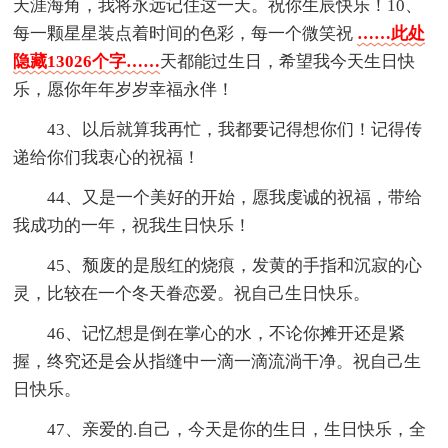
天涯海角，我将永远记住这一天。祝你生辰快乐！10、
每一颗星星装点着时间的色彩，每一个微笑祝
……此处
隐藏13026个字……
天都能过生日，希望我今天生日快
乐，愿你年年岁岁幸福永伴！
43、以后就算我再忙，我都要记得想你们！记得传
递给你们我衷心的祝福！
44、又是一个美好的开始，愿我虔诚的祝福，带给
我成功的一年，祝我生日快乐！
45、颓废的是殷红的烧痕，发黄的手指和沉寂的心
灵，比较在一个冬天眷恋爱。祝自己生日快乐。
46、记忆想是倒在掌心的水，不论你摊开还是紧
握，终究还是会从指缝中一滴一滴流淌干净。祝自己生
日快乐。
47、亲爱的.自己，今天是你的生日，生日快乐，全