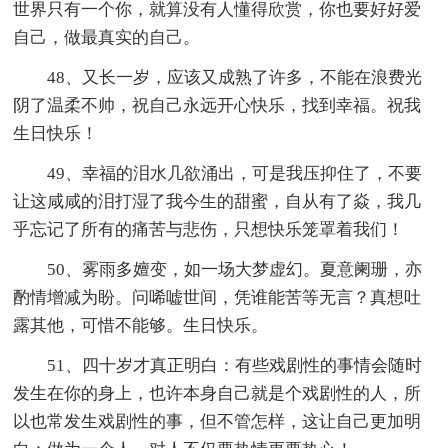
世界只有一个你，就算没有人懂得欣赏，你也要好好爱
自己，做最真实的自己。
48、又长一岁，应该又成熟了许多，不能在浪费光
阴了温柔不帅，祝自己永远开心快乐，找到幸福。祝我
生日快乐！
49、幸福的泪水几欲涌出，可是我压抑住了，不要
让这咸咸的泪打湿了我今生的甜蜜，自从有了焱，我几
乎忘记了所有的痛苦与悲伤，只想快乐笼罩着我们！
50、雾雨多嬗变，如一场大梦虚幻。夏意阑珊，亦
酌情增减为盼。问唏嘘世间，凭谁能苦等无言？真想吐
露其他，可惜不能够。生日快乐。
51、四十岁才真正明白：有些戏剧性的事情会随时
发生在你的身上，也许本身自己就是个戏剧性的人，所
以也常发生戏剧性的事，但不管怎样，这让自己更加明