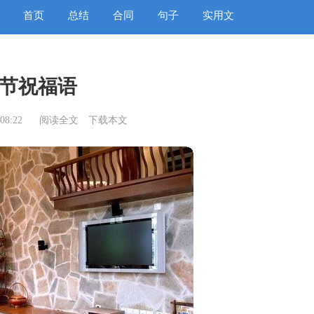
首页
总结
合同
句子
实用文
节祝福语
08:22
阅读全文
下载本文