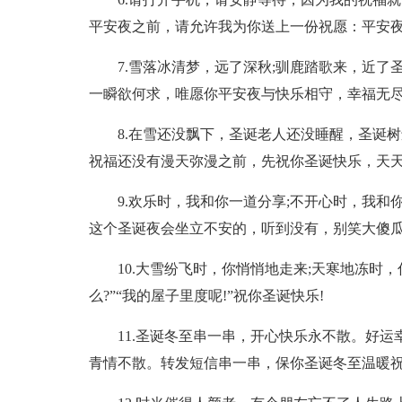
平安夜之前，请允许我为你送上一份祝愿：平安夜
7.雪落冰清梦，远了深秋;驯鹿踏歌来，近
一瞬欲何求，唯愿你平安夜与快乐相守，幸福无尽
8.在雪还没飘下，圣诞老人还没睡醒，圣诞
祝福还没有漫天弥漫之前，先祝你圣诞快乐，天天
9.欢乐时，我和你一道分享;不开心时，我和
这个圣诞夜会坐立不安的，听到没有，别笑大傻瓜
10.大雪纷飞时，你悄悄地走来;天寒地冻时，
么?”“我的屋子里度呢!”祝你圣诞快乐!
11.圣诞冬至串一串，开心快乐永不散。好
青情不散。转发短信串一串，保你圣诞冬至温暖