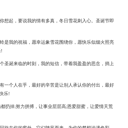
把你想起，要说我的情有多真，冬日雪花刺入心。圣诞节即
。
鹿铃是我的祝福，愿幸运象雪花围绕你，愿快乐似烟火照亮
!
一个圣诞来临的时刻，我的短信，带着我盈盈的思念，捎上
是有一个人在乎，最好的辛苦是让别人承认你的付出，最好
快乐!
伤都扔掉;努力拼搏，让事业层层高;恩爱甜蜜，让爱情天荒
就回旋在你的窗外。它们随风而来，为你的梦想涂满色彩，