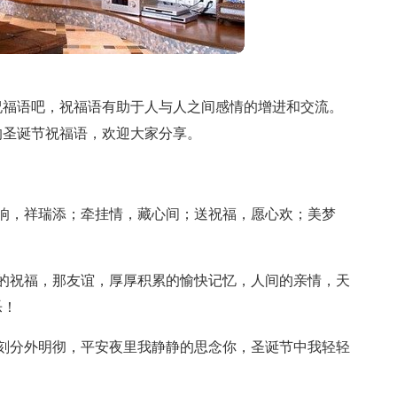
祝福语吧，祝福语有助于人与人之间感情的增进和交流。
的圣诞节祝福语，欢迎大家分享。
响，祥瑞添；牵挂情，藏心间；送祝福，愿心欢；美梦
！
的祝福，那友谊，厚厚积累的愉快记忆，人间的亲情，天
乐！
刻分外明彻，平安夜里我静静的思念你，圣诞节中我轻轻