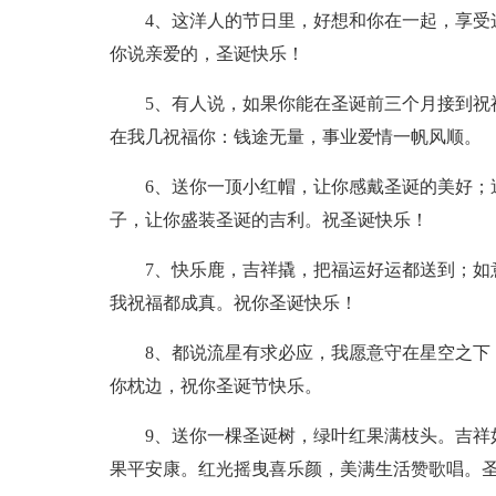
4、这洋人的节日里，好想和你在一起，享受
你说亲爱的，圣诞快乐！
5、有人说，如果你能在圣诞前三个月接到祝
在我几祝福你：钱途无量，事业爱情一帆风顺。
6、送你一顶小红帽，让你感戴圣诞的美好；
子，让你盛装圣诞的吉利。祝圣诞快乐！
7、快乐鹿，吉祥撬，把福运好运都送到；如
我祝福都成真。祝你圣诞快乐！
8、都说流星有求必应，我愿意守在星空之下
你枕边，祝你圣诞节快乐。
9、送你一棵圣诞树，绿叶红果满枝头。吉祥
果平安康。红光摇曳喜乐颜，美满生活赞歌唱。