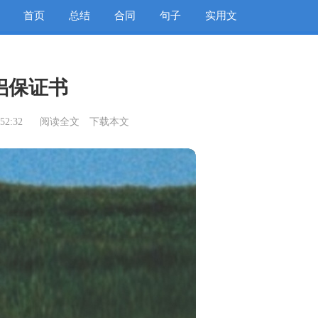
首页
总结
合同
句子
实用文
侣保证书
52:32
阅读全文
下载本文