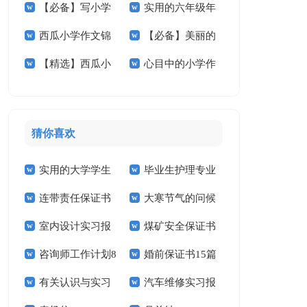
【必备】写小学
实用的六年级年
学作文七篇
己小学作文9篇
西瓜小学作文锦
【必备】美丽的
的作文七篇
的作文300字汇编6
【精选】西瓜小
心目中的小学作
集九篇
小学作文六篇
篇
学作文合集七篇
文4篇
猜你喜欢
实用的大学学生
毕业生护理专业
连带责任保证书
大寒节气的问候
实习报告范文锦集六
求职信精选15篇
室内设计实习报
煤矿安全保证书
祝福语
篇
咨询师工作计划8
婚前保证书15篇
告汇编15篇
(15篇)
有关认识与实习
汽车维修实习报
篇