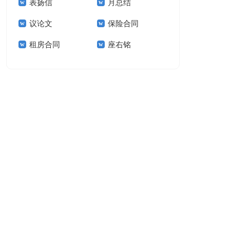
表扬信
月总结
报告模板集锦十篇
告(汇编15篇)
议论文
保险合同
租房合同
座右铭