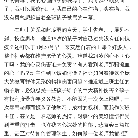
生的侮辱，我的心理防线彻底垮了。我可以不顾及面
子，我可以原谅他。可我自己的心在作痛，头在痛。我
没有勇气想起当着全班孩子被骂的一幕。
在师生关系如此脆弱的今天，学生告老师，屡见不
鲜。换位思考。难道15岁的孩子对自己过失没有任何愧
疚？还可以于4月20号早上来安然自若的上课？好多人，
整个社会都在维护孩子的心灵。难道我24岁的心不叫心
了吗？我的心灵伤害谁来负责？有人看到老师那颗流血
的心了吗？班主任到底该如何做？社会如何看待这个庞
大的教育群体无形的精神伤害问题？难道戴上班主任的
帽子后，必须忍受一些孩子给予的巨大精神伤害？孩子
有权利接受九年义务教育。不能因为一次次上网吧，一
次辱骂老师而扼杀了他学习，成材的权利。而我作为班
主任，甚至是一名老师的热情，对事业的美好憧憬都受
到严重的打击。也许我内心深处的抑郁，悲哀会日益加
重。甚至对待如何管理学生，如何做一位老师我都感到