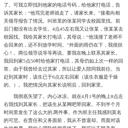
了。可我立即找到他家的电话号码，给他家打电话，告
诉其家长：“他骂完老师就走了，请家长来。”接着向相
关领导报告了情况。叫班里的张某同学去校园里找。前
后门都没有出去学生。4点45左右我又让张某，张某某去
校园找。我给其家长打电话，其母说：“他顶撞了老师不
会回来的，还不到放学时间。”外面的雨仍在下，我很担
心！。两位领导说等等再说。要我在晚上联系其家长。
我回到家5点50时给他家打电话，其母仍如上次一样的回
答。由于我曾经去过其家，所以让爱人陪同我前往。当
赶到其家时，该生已于6点左右回家（该生衣服是干燥
的。）。我把情况向其家长说明后，回到家里。
我彻底失望了。内心冰凉。就在4月1号的晚上8点左
右我找到其家长，把该生从某网吧带回家。不到半个月
时间里发生了这么大的.两件事。作为班主任我感到莫名
的可悲。在责任和义务面前，我从不曾退却。而面对该