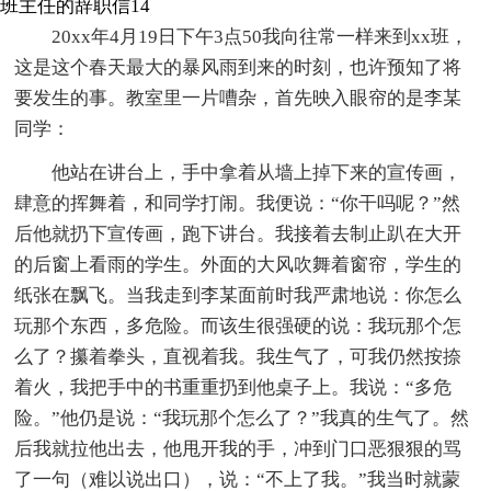
班主任的辞职信14
20xx年4月19日下午3点50我向往常一样来到xx班，
这是这个春天最大的暴风雨到来的时刻，也许预知了将
要发生的事。教室里一片嘈杂，首先映入眼帘的是李某
同学：
他站在讲台上，手中拿着从墙上掉下来的宣传画，
肆意的挥舞着，和同学打闹。我便说：“你干吗呢？”然
后他就扔下宣传画，跑下讲台。我接着去制止趴在大开
的后窗上看雨的学生。外面的大风吹舞着窗帘，学生的
纸张在飘飞。当我走到李某面前时我严肃地说：你怎么
玩那个东西，多危险。而该生很强硬的说：我玩那个怎
么了？攥着拳头，直视着我。我生气了，可我仍然按捺
着火，我把手中的书重重扔到他桌子上。我说：“多危
险。”他仍是说：“我玩那个怎么了？”我真的生气了。然
后我就拉他出去，他甩开我的手，冲到门口恶狠狠的骂
了一句（难以说出口），说：“不上了我。”我当时就蒙