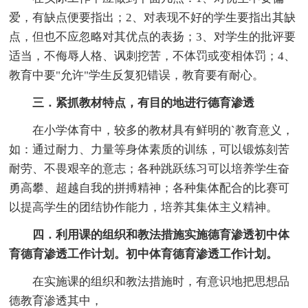
爱，有缺点便要指出；2、对表现不好的学生要指出其缺
点，但也不应忽略对其优点的表扬；3、对学生的批评要
适当，不侮辱人格、讽刺挖苦，不体罚或变相体罚；4、
教育中要"允许"学生反复犯错误，教育要有耐心。
三．紧抓教材特点，有目的地进行德育渗透
在小学体育中，较多的教材具有鲜明的`教育意义，
如：通过耐力、力量等身体素质的训练，可以锻炼刻苦
耐劳、不畏艰辛的意志；各种跳跃练习可以培养学生奋
勇高攀、超越自我的拼搏精神；各种集体配合的比赛可
以提高学生的团结协作能力，培养其集体主义精神。
四．利用课的组织和教法措施实施德育渗透初中体
育德育渗透工作计划。初中体育德育渗透工作计划。
在实施课的组织和教法措施时，有意识地把思想品
德教育渗透其中，