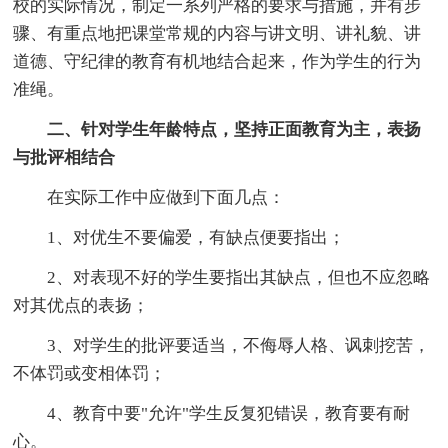
校的实际情况，制定一系列严格的要求与措施，并有步
骤、有重点地把课堂常规的内容与讲文明、讲礼貌、讲
道德、守纪律的教育有机地结合起来，作为学生的行为
准绳。
二、针对学生年龄特点，坚持正面教育为主，表扬
与批评相结合
在实际工作中应做到下面几点：
1、对优生不要偏爱，有缺点便要指出；
2、对表现不好的学生要指出其缺点，但也不应忽略
对其优点的表扬；
3、对学生的批评要适当，不侮辱人格、讽刺挖苦，
不体罚或变相体罚；
4、教育中要"允许"学生反复犯错误，教育要有耐
心。