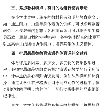
三、紧抓教材特点，有目的地进行德育渗透
在小学体育中，较多的教材具有鲜明的教育意义，
如：通过耐力、力量等身体素质的训练，可以锻炼刻苦
耐劳、不畏艰辛的意志；各种跳跃练习可以培养学生奋
勇高攀、超越自我的'拼搏精神；各种集体配合的比赛可
以提高学生的团结协作能力，培养其集体主义精神。
四、把思想品德教育渗透列体育课的全过程
体育课是多因素、多层次、多变化的复杂教学过
程，必须把思想品德教育有机地渗透到教学的各个环节
中，使学生的身心得到协调发展。例如队列操练和热身
操：通过让学生在严格执行口令完成动作的过程中，体
会到纪律的严明，培养他们一切行动听指挥的严密组织
纪律性。
总之，本学年我将采取积极有效的措施，将思想品