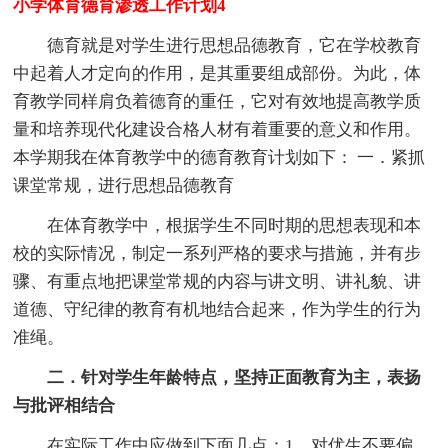
小学体育德育渗透工作计划4
德育就是对学生进行思想品德教育，它在学校教育
中起着人才定向的作用，是其重要组成部份。为此，体
育教学同样肩负着德育的重任，它对有效地提高教学质
量和培养现代化建设合格人材有着重要的意义和作用。
本学期我在体育教学中的德育教育计划如下： 一．紧抓
课堂常规，进行思想品德教育
在体育教学中，根据学生不同时期的思想表现和本
校的实际情况，制定一系列严格的要求与措施，并有步
骤、有重点地把课堂常规的内容与讲文明、讲礼貌、讲
道德、守纪律的教育有机地结合起来，作为学生的行为
准绳。
二．针对学生年龄特点，坚持正面教育为主，表扬
与批评相结合
在实际工作中应做到下面几点：1、对优生不要偏