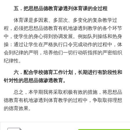
五．把思想品德教育渗透列体育课的全过程
体育课是多因素、多层次、多变化的复杂教学过
程，必须把思想品德教育有机地渗透到教学的各个环节
中，使学生的身心得到协调发展。例如队列操练和热身
操：通过让学生在严格执行口令完成动作的过程中，体
会到纪律的严明，培养他们一切行动听指挥的严密组织
纪律性。
六．配合学校德育工作计划，长期进行有阶段性和
针对性的思想品德渗透教育。
总之，本学期我将采取积极有效的措施，将思想品
德教育有机地渗透到体育教学的过程中，争取取得理想
的德育效果。