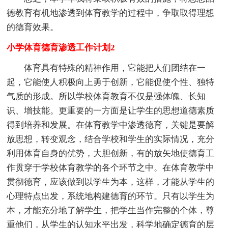
德教育有机地渗透到体育教学的过程中，争取取得理想
的德育效果。
小学体育德育渗透工作计划2
体育具有特殊的精神作用，它能把人们团结在一
起，它能使人积极向上勇于创新，它能促使个性、独特
气质的形成。所以学校体育教育不仅是强体魄、长知
识、增技能。更重要的一方面是让学生的思想道德素质
得到培养和发展。在体育教学中渗透德育，关键是要解
放思想，转变观念，结合学校和学生的实际情况，充分
利用体育自身的优势，大胆创新，有的放矢地使德育工
作贯穿于学校体育教学的各个环节之中。在体育教学中
贯彻德育，应该做到以学生为本，这样，才能从学生的
心理特点出发，系统地构建德育的环节。只有以学生为
本，才能充分地了解学生，把学生当作完整的个体，尊
重他们，从学生的认知水平出发，科学地确定德育的层