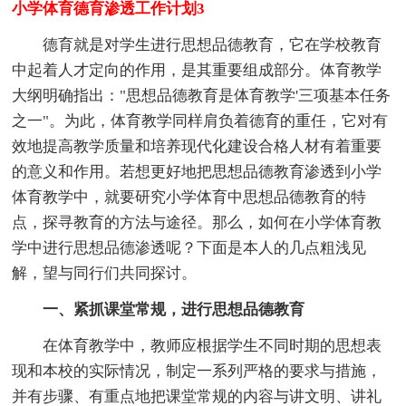
小学体育德育渗透工作计划3
德育就是对学生进行思想品德教育，它在学校教育
中起着人才定向的作用，是其重要组成部分。体育教学
大纲明确指出："思想品德教育是体育教学'三项基本任务
之一"。为此，体育教学同样肩负着德育的重任，它对有
效地提高教学质量和培养现代化建设合格人材有着重要
的意义和作用。若想更好地把思想品德教育渗透到小学
体育教学中，就要研究小学体育中思想品德教育的特
点，探寻教育的方法与途径。那么，如何在小学体育教
学中进行思想品德渗透呢？下面是本人的几点粗浅见
解，望与同行们共同探讨。
一、紧抓课堂常规，进行思想品德教育
在体育教学中，教师应根据学生不同时期的思想表
现和本校的实际情况，制定一系列严格的要求与措施，
并有步骤、有重点地把课堂常规的内容与讲文明、讲礼