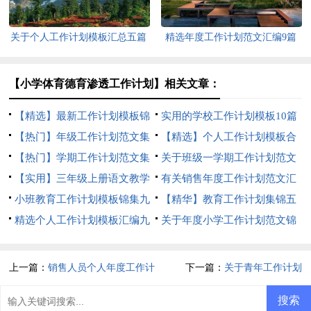
关于个人工作计划模板汇总五篇
精选年度工作计划范文汇编9篇
【小学体育德育渗透工作计划】相关文章：
【精选】最新工作计划模板锦
实用的学校工作计划模板10篇
集八篇
【热门】年级工作计划范文集
【精选】个人工作计划模板合
合八篇
【热门】学期工作计划范文集
集7篇
关于班级一学期工作计划范文
锦8篇
【实用】三年级上册语文教学
锦集九篇
有关销售年度工作计划范文汇
工作计划3篇
小班教育工作计划模板锦集九
总九篇
【精华】教育工作计划集锦五
篇
精选个人工作计划模板汇编九
篇
关于年度小学工作计划范文锦
篇
集5篇
上一篇：
销售人员个人年度工作计
下一篇：
关于青年工作计划
划