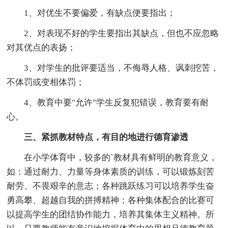
1、对优生不要偏爱，有缺点便要指出；
2、对表现不好的学生要指出其缺点，但也不应忽略
对其优点的表扬；
3、对学生的批评要适当，不侮辱人格、讽刺挖苦，
不体罚或变相体罚；
4、教育中要"允许"学生反复犯错误，教育要有耐
心。
三、紧抓教材特点，有目的地进行德育渗透
在小学体育中，较多的`教材具有鲜明的教育意义，
如：通过耐力、力量等身体素质的训练，可以锻炼刻苦
耐劳、不畏艰辛的意志；各种跳跃练习可以培养学生奋
勇高攀、超越自我的拼搏精神；各种集体配合的比赛可
以提高学生的团结协作能力，培养其集体主义精神。所