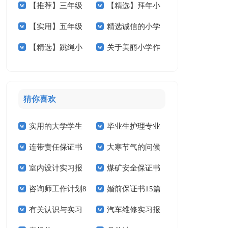
【推荐】三年级
【精选】拜年小
师小学作文5篇
作文300字锦集6篇
【实用】五年级
精选诚信的小学
叙事作文300字四篇
学作文汇编10篇
【精选】跳绳小
关于美丽小学作
作文300字锦集6篇
作文汇总9篇
学作文汇编8篇
文合集7篇
猜你喜欢
实用的大学学生
毕业生护理专业
连带责任保证书
大寒节气的问候
实习报告范文锦集六
求职信精选15篇
室内设计实习报
煤矿安全保证书
祝福语
篇
咨询师工作计划8
婚前保证书15篇
告汇编15篇
(15篇)
有关认识与实习
汽车维修实习报
篇