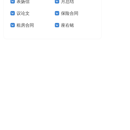
表扬信
月总结
报告模板集锦十篇
告(汇编15篇)
议论文
保险合同
租房合同
座右铭