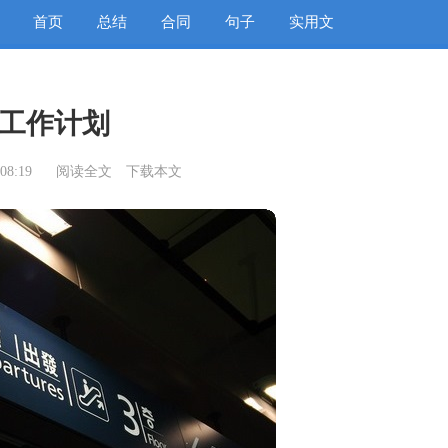
首页
总结
合同
句子
实用文
工作计划
08:19
阅读全文
下载本文