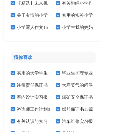
【精选】未来机
有关跳绳小学作
学作文3篇
文锦集九篇
篇
关于友情的小学
实用的实验小学
器人小学作文4篇
文300字10篇
小学写人作文15
小学生我的妈妈
作文合集十篇
的作文400字四篇
篇
作文
猜你喜欢
实用的大学学生
毕业生护理专业
连带责任保证书
大寒节气的问候
实习报告范文锦集六
求职信精选15篇
室内设计实习报
煤矿安全保证书
祝福语
篇
咨询师工作计划8
婚前保证书15篇
告汇编15篇
(15篇)
有关认识与实习
汽车维修实习报
篇