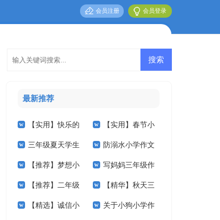
会员注册
会员登录
最新推荐
【实用】快乐的
【实用】春节小
三年级夏天学生
防溺水小学作文
小学作文300字4篇
学作文400字4篇
【推荐】梦想小
写妈妈三年级作
作文
400字三篇
【推荐】二年级
【精华】秋天三
学作文300字4篇
文
【精选】诚信小
关于小狗小学作
的春天作文300字四
年级作文汇编八篇