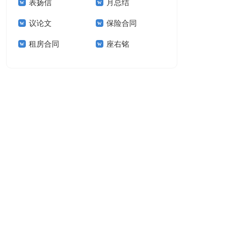
表扬信
月总结
报告模板集锦十篇
告(汇编15篇)
议论文
保险合同
租房合同
座右铭