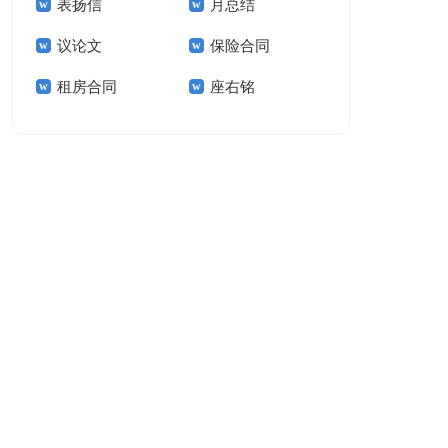
表扬信
月总结
报告模板集锦十篇
告(汇编15篇)
议论文
保险合同
租房合同
座右铭