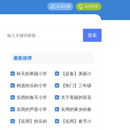
会员注册
会员登录
最新推荐
秋天的果园小学
【必备】美丽小
精选快乐的小学
【热门】三年级
作文300字三篇
学作文300字3篇
实用的春天小学
关于美丽的荷花
作文600字十篇
叙事作文300字集锦
实用的芦荟小学
实用的家乡的春
作文300字3篇
小学作文合集5篇
9篇
【实用】快乐的
【实用】春节小
作文汇总九篇
节小学作文6篇