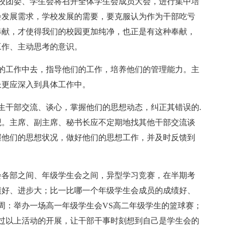
周，校团委、学生会将召开全体学生会成员大会，进行集中培
会发展需求，学校发展的需要，要克服认为作为干部吃亏
奉献，才使得我们的校园更加纯净，也正是有这种奉献，
工作、主动思考的意识。
的工作中去，指导他们的工作，培养他们的管理能力。主
长更应深入到具体工作中。
生干部交流、谈心，掌握他们的思想动态，纠正其错误的.
观。主席、副主席、秘书长应不定期地找其他干部交流谈
握他们的思想状况，做好他们的思想工作，并及时反馈到
会各部之间、年级学生会之间，异型学习竞赛，在半期考
绩好、进步大；比一比哪一个年级学生会成员的成绩好、
周：举办一场高一年级学生会VS高二年级学生的篮球赛；
过以上活动的开展，让干部干事时刻想到自己是学生会的