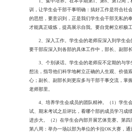
1、集中培养。在本学期第1、第6、第12
训，让学生会干部干事明确：搞好工作是符合社
的思想，要意识到，正是我们学生会干部无私的
才能真正锻炼，提高展示自我。要自觉树立积极
2、深入工作。学生会的老师应深入到学生会
要干部应深入到各部的具体工作中，部长、副部
3、个别谈话。学生会的老师应不定期的与学
想法，指导他们科学地树立正确的人生观、价值
心；副长、副部长则更应多与干部干事交流，掌
老师那里。
4、培养学生会成员的团队精神。（1）学生
试、期末考试之后评比，看哪个部的成员学习成
进步大。（2）在学生会内部开展艺体竞赛。第四
第八周：举办一场以部为单位的卡拉OK大赛，通