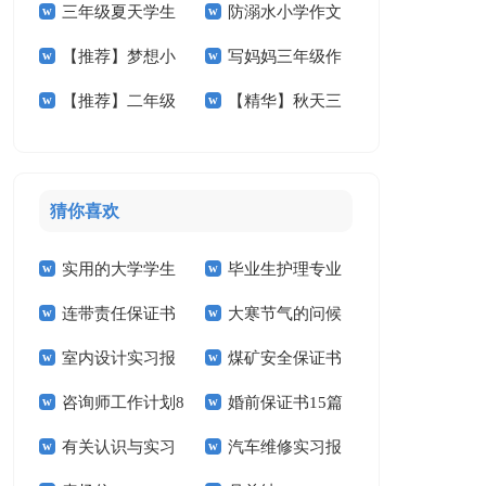
三年级夏天学生
防溺水小学作文
小学作文300字4篇
学作文400字4篇
【推荐】梦想小
写妈妈三年级作
作文
400字三篇
【推荐】二年级
【精华】秋天三
学作文300字4篇
文
的春天作文300字四
年级作文汇编八篇
篇
猜你喜欢
实用的大学学生
毕业生护理专业
连带责任保证书
大寒节气的问候
实习报告范文锦集六
求职信精选15篇
室内设计实习报
煤矿安全保证书
祝福语
篇
咨询师工作计划8
婚前保证书15篇
告汇编15篇
(15篇)
有关认识与实习
汽车维修实习报
篇