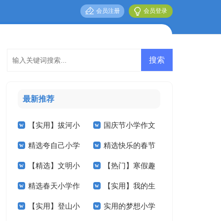
会员注册
会员登录
最新推荐
【实用】拔河小
国庆节小学作文
精选夸自己小学
精选快乐的春节
学作文锦集10篇
五篇
【精选】文明小
【热门】寒假趣
作文400字四篇
小学作文汇总八篇
精选春天小学作
【实用】我的生
学作文300字7篇
事小学作文合集9篇
【实用】登山小
实用的梦想小学
文400字九篇
活小学作文4篇