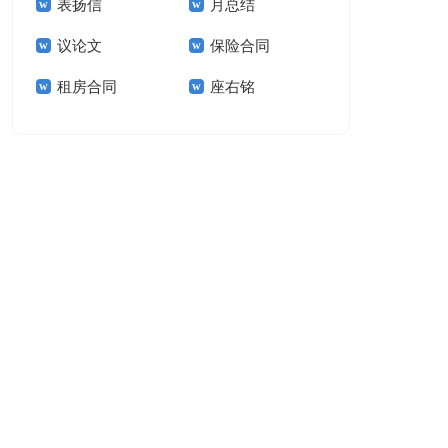
表扬信
月总结
报告模板集锦十篇
告(汇编15篇)
议论文
保险合同
租房合同
座右铭