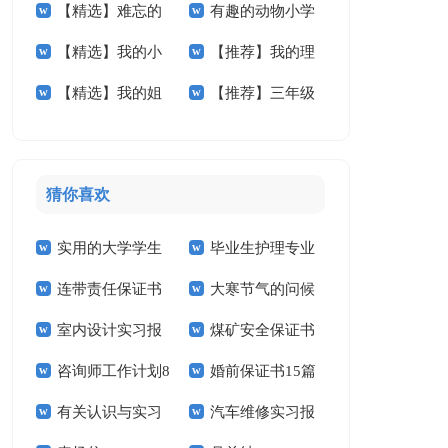
【精选】难忘的
有趣的动物小学
学作文锦集5篇
作文400字四篇
【精选】我的小
【推荐】我的理
小学作文300字3篇
作文汇总5篇
【精选】我的姐
【推荐】三年级
学作文300字三篇
想小学作文6篇
姐小学作文锦集5篇
的作文300字汇总5
篇
猜你喜欢
实用的大学学生
毕业生护理专业
连带责任保证书
大寒节气的问候
实习报告范文锦集六
求职信精选15篇
室内设计实习报
煤矿安全保证书
祝福语
篇
咨询师工作计划8
婚前保证书15篇
告汇编15篇
(15篇)
有关认识与实习
汽车维修实习报
篇