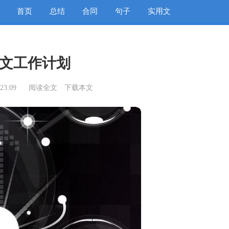
首页
总结
合同
句子
实用文
文工作计划
23:09
阅读全文
下载本文