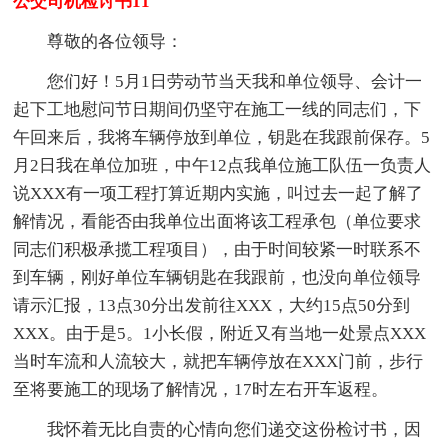
公交司机检讨书11
尊敬的各位领导：
您们好！5月1日劳动节当天我和单位领导、会计一
起下工地慰问节日期间仍坚守在施工一线的同志们，下
午回来后，我将车辆停放到单位，钥匙在我跟前保存。5
月2日我在单位加班，中午12点我单位施工队伍一负责人
说XXX有一项工程打算近期内实施，叫过去一起了解了
解情况，看能否由我单位出面将该工程承包（单位要求
同志们积极承揽工程项目），由于时间较紧一时联系不
到车辆，刚好单位车辆钥匙在我跟前，也没向单位领导
请示汇报，13点30分出发前往XXX，大约15点50分到
XXX。由于是5。1小长假，附近又有当地一处景点XXX
当时车流和人流较大，就把车辆停放在XXX门前，步行
至将要施工的现场了解情况，17时左右开车返程。
我怀着无比自责的心情向您们递交这份检讨书，因