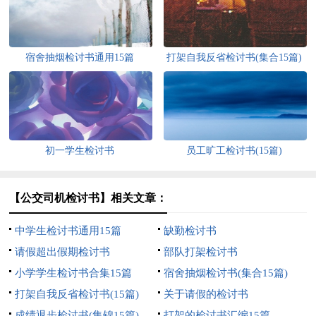
宿舍抽烟检讨书通用15篇
打架自我反省检讨书(集合15篇)
初一学生检讨书
员工旷工检讨书(15篇)
【公交司机检讨书】相关文章：
中学生检讨书通用15篇
缺勤检讨书
请假超出假期检讨书
部队打架检讨书
小学学生检讨书合集15篇
宿舍抽烟检讨书(集合15篇)
打架自我反省检讨书(15篇)
关于请假的检讨书
成绩退步检讨书(集锦15篇)
打架的检讨书汇编15篇