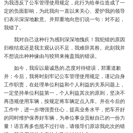
为我违反了公车管理使用规定，此行为给单位造成了一
定的负面影响，为此我向一直以来关心、爱护我的领导
们表示深深地歉意。并郑重地向您们说一句：对不起，
我错了。
我对自己这种行为感到深深地愧疚！我犯错的原因
归根结底还是我主观认识不足，我难辞其咎。此刻我并
不想说出种种缘由与狡辩来掩盖我的错误。
如今，我应以最诚恳的.态度对待错误，郑重道歉
并：今后，我将时刻牢记公车管理使用规定，谨记自身
工作职责，在处理单位利益和个人利益的关系问题上，
一定坚持单位利益第一，个人利益其次的原则，坚决不
再违规使用车辆，按规定将车辆定点入库。并在今后的
工作中，进一步增强责任心，提高业务水平，把车开好
的同时维护保养好车辆，为单位事业贡献自己的一份力
量！语言再多也抵不过行动，请领导们原谅我此次的错