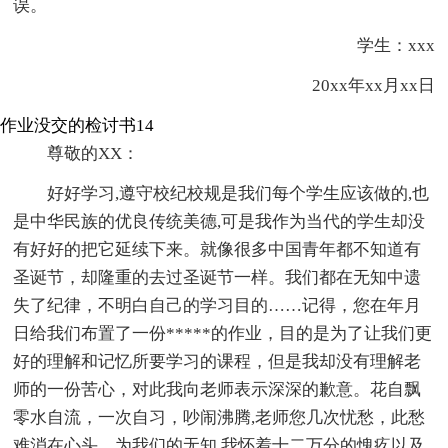
误。
学生：xxx
20xx年xx月xx日
作业没交的检讨书14
尊敬的XX：
好好学习,遵守校纪校规是我们每个学生应该做的,也
是中华民族的优良传统美德,可是我作为当代的学生却没
有好好的把它延续下来。就像很多中国青年都不知道有
圣诞节，却隆重的去过圣诞节一样。我们都在无知中遗
失了纪律，不明白自己的学习目的……记得，您在年月
日给我们布置了一份*****的作业，目的是为了让我们更
好的理解和记忆所要学习的课程，但是我却没有理解老
师的一份苦心，对此我向老师表示深深的歉意。花自飘
零水自流，一次自习，吵闹沸腾,老师您几次忧愁，此愁
难消在心头，为我们的无知,我怀着十二万分的愧疚以及