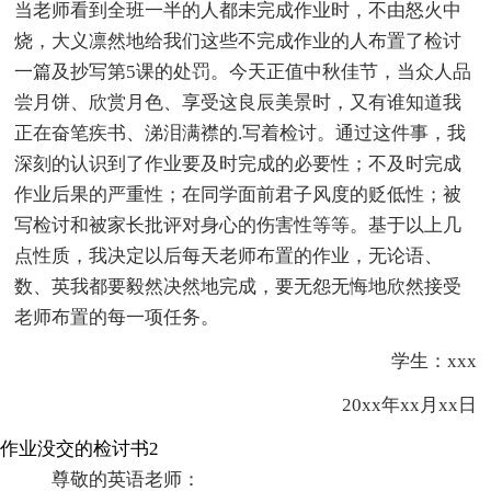
当老师看到全班一半的人都未完成作业时，不由怒火中
烧，大义凛然地给我们这些不完成作业的人布置了检讨
一篇及抄写第5课的处罚。今天正值中秋佳节，当众人品
尝月饼、欣赏月色、享受这良辰美景时，又有谁知道我
正在奋笔疾书、涕泪满襟的.写着检讨。通过这件事，我
深刻的认识到了作业要及时完成的必要性；不及时完成
作业后果的严重性；在同学面前君子风度的贬低性；被
写检讨和被家长批评对身心的伤害性等等。基于以上几
点性质，我决定以后每天老师布置的作业，无论语、
数、英我都要毅然决然地完成，要无怨无悔地欣然接受
老师布置的每一项任务。
学生：xxx
20xx年xx月xx日
作业没交的检讨书2
尊敬的英语老师：