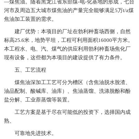
—煤焦油。随着黑龙江省东部煤-电-化基地的形成，七台
河市及周边五大城市煤焦油的产量完全能够满足5万t/a煤
焦油加工装置的需求。
建厂优势：本项目的厂址在勃利种畜场西侧，自然
标高25.6米，地势平坦，工程可利用面积16000平方米。
本工程水、电、汽、煤气的供应利用勃利种畜场焦化厂
现有设备，这些都为本项目的建设提供了有力条件。
五、工艺流程
煤焦油深加工工艺可分为槽区（含焦油脱水脫渣、
油品配制、酸碱库、油库）、焦油蒸馏、洗涤脫酚和酚
盐分解、工业萘蒸馏等装置。
工艺方案是基于尽在可能低的投资下，选择国内成
熟、
可靠地先进技术。