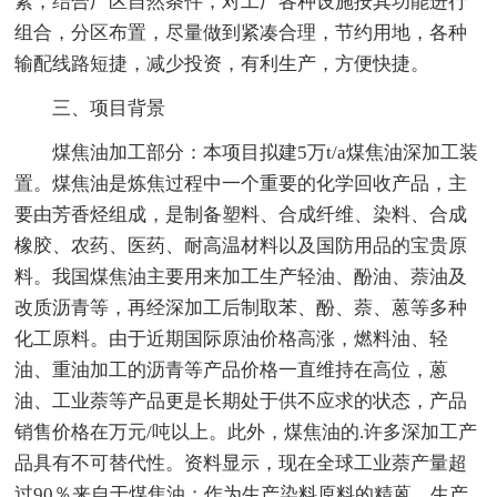
素，结合厂区自然条件，对工厂各种设施按其功能进行
组合，分区布置，尽量做到紧凑合理，节约用地，各种
输配线路短捷，减少投资，有利生产，方便快捷。
三、项目背景
煤焦油加工部分：本项目拟建5万t/a煤焦油深加工装
置。煤焦油是炼焦过程中一个重要的化学回收产品，主
要由芳香烃组成，是制备塑料、合成纤维、染料、合成
橡胶、农药、医药、耐高温材料以及国防用品的宝贵原
料。我国煤焦油主要用来加工生产轻油、酚油、萘油及
改质沥青等，再经深加工后制取苯、酚、萘、蒽等多种
化工原料。由于近期国际原油价格高涨，燃料油、轻
油、重油加工的沥青等产品价格一直维持在高位，蒽
油、工业萘等产品更是长期处于供不应求的状态，产品
销售价格在万元/吨以上。此外，煤焦油的.许多深加工产
品具有不可替代性。资料显示，现在全球工业萘产量超
过90％来自于煤焦油；作为生产染料原料的精蒽，生产