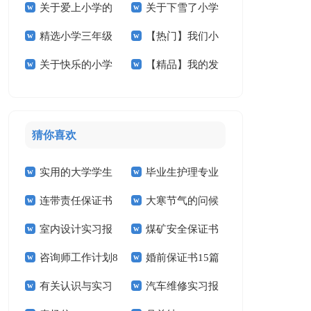
关于爱上小学的
关于下雪了小学
学的作文300字4篇
小学作文合集7篇
精选小学三年级
【热门】我们小
作文锦集八篇
作文400字五篇
关于快乐的小学
【精品】我的发
的作文合集六篇
学作文合集十篇
作文3篇
明小学作文三篇
猜你喜欢
实用的大学学生
毕业生护理专业
连带责任保证书
大寒节气的问候
实习报告范文锦集六
求职信精选15篇
室内设计实习报
煤矿安全保证书
祝福语
篇
咨询师工作计划8
婚前保证书15篇
告汇编15篇
(15篇)
有关认识与实习
汽车维修实习报
篇