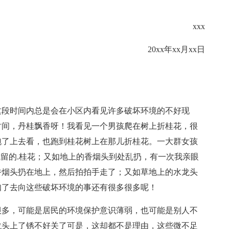
xxx
20xx年xx月xx日
这段时间内总是会在小区内看见许多破坏环境的不好现
时间，丹桂飘香呀！我看见一个男孩爬在树上折桂花，很
跑了上去看，也跑到桂花树上在那儿折桂花。一大群女孩
残留的.桂花；又如地上的香烟头到处乱扔，有一次我亲眼
香烟头扔在地上，然后拍拍手走了；又如草地上的水龙头
知了去向这些破坏环境的事还有很多很多呢！
很多，可能是居民的环境保护意识薄弱，也可能是别人不
龙头上了锈不好关了可是，这却都不是理由，这些微不足