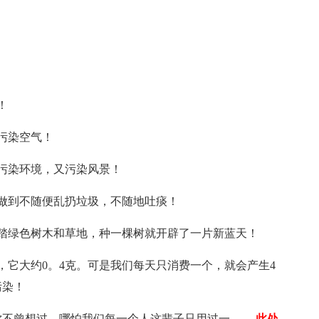
！
污染空气！
污染环境，又污染风景！
做到不随便乱扔垃圾，不随地吐痰！
踏绿色树木和草地，种一棵树就开辟了一片新蓝天！
，它大约0。4克。可是我们每天只消费一个，就会产生4
污染！
你不曾想过，哪怕我们每一个人这辈子只用过一
……此处