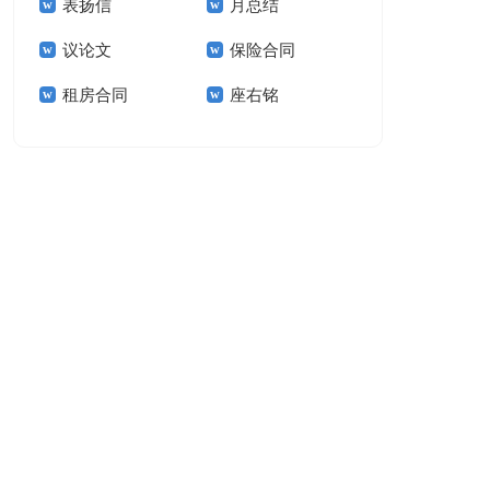
表扬信
月总结
报告模板集锦十篇
告(汇编15篇)
议论文
保险合同
租房合同
座右铭