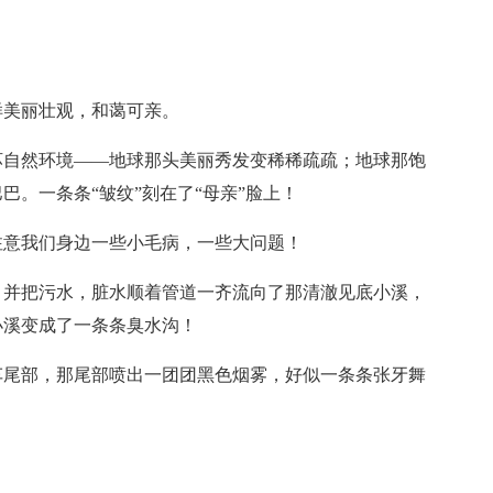
样美丽壮观，和蔼可亲。
坏自然环境——地球那头美丽秀发变稀稀疏疏；地球那饱
。一条条“皱纹”刻在了“母亲”脸上！
注意我们身边一些小毛病，一些大问题！
，并把污水，脏水顺着管道一齐流向了那清澈见底小溪，
小溪变成了一条条臭水沟！
车尾部，那尾部喷出一团团黑色烟雾，好似一条条张牙舞