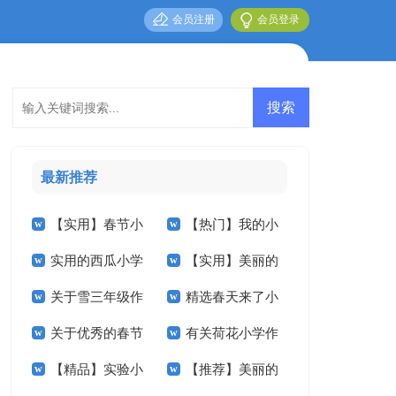
会员注册
会员登录
最新推荐
【实用】春节小
【热门】我的小
实用的西瓜小学
【实用】美丽的
学作文600字4篇
学作文5篇
关于雪三年级作
精选春天来了小
作文四篇
小学作文3篇
关于优秀的春节
有关荷花小学作
文汇编八篇
学作文汇编八篇
【精品】实验小
【推荐】美丽的
小学作文4篇
文锦集7篇