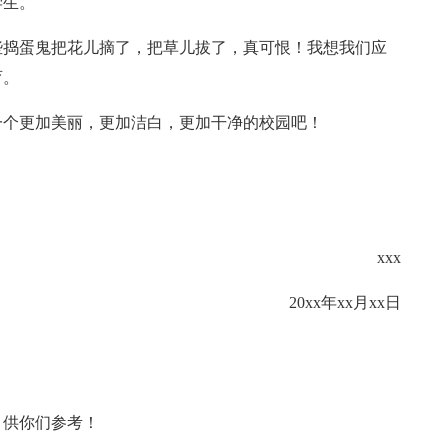
学生。
些捣蛋鬼把花儿摘了，把草儿拔了，真可恨！我想我们应
育。
一个更加美丽，更加洁白，更加干净的校园吧！
xxx
20xx年xx月xx日
，供你们参考！