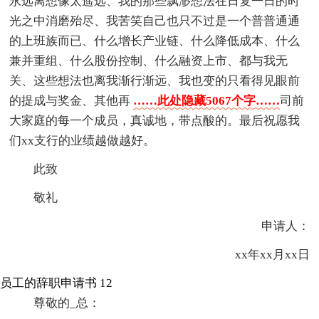
永远离想像太遥远、我的那些飘渺想法在日复一日的时
光之中消磨殆尽、我苦笑自己也只不过是一个普普通通
的上班族而已、什么增长产业链、什么降低成本、什么
兼并重组、什么股份控制、什么融资上市、都与我无
关、这些想法也离我渐行渐远、我也变的只看得见眼前
的提成与奖金、其他再
……此处隐藏5067个字……
司前
大家庭的每一个成员，真诚地，带点酸的。最后祝愿我
们xx支行的业绩越做越好。
此致
敬礼
申请人：
xx年xx月xx日
员工的辞职申请书 12
尊敬的_总：