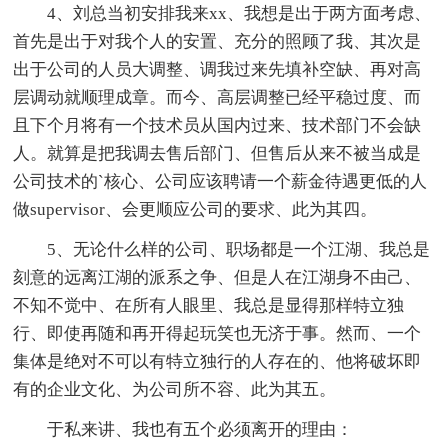
4、刘总当初安排我来xx、我想是出于两方面考虑、
首先是出于对我个人的安置、充分的照顾了我、其次是
出于公司的人员大调整、调我过来先填补空缺、再对高
层调动就顺理成章。而今、高层调整已经平稳过度、而
且下个月将有一个技术员从国内过来、技术部门不会缺
人。就算是把我调去售后部门、但售后从来不被当成是
公司技术的`核心、公司应该聘请一个薪金待遇更低的人
做supervisor、会更顺应公司的要求、此为其四。
5、无论什么样的公司、职场都是一个江湖、我总是
刻意的远离江湖的派系之争、但是人在江湖身不由己、
不知不觉中、在所有人眼里、我总是显得那样特立独
行、即使再随和再开得起玩笑也无济于事。然而、一个
集体是绝对不可以有特立独行的人存在的、他将破坏即
有的企业文化、为公司所不容、此为其五。
于私来讲、我也有五个必须离开的理由：