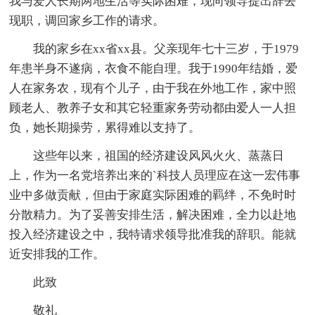
我与爱人长期两地生活等实际困难，现向领导提出辞去
现职，调回家乡工作的请求。
我的家乡在xx省xx县。父亲现年七十三岁，于1979
年患半身不遂病，衣食不能自理。我于1990年结婚，爱
人在家务农，现有个儿子，由于我在外地工作，家中照
顾老人、教养子女和其它轻重家务劳动都由爱人一人担
负，她长期操劳，累得难以支持了。
这些年以来，祖国的经济建设风风火火、蒸蒸日
上，作为一名党培养出来的`科技人员理应在这一宏伟事
业中多做贡献，但由于家庭实际困难的羁绊，不免时时
分散精力。为了妥善安排生活，解决困难，全力以赴地
投入经济建设之中，我特请求领导批准我的辞职。能就
近安排我的工作。
此致
敬礼