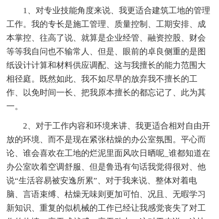
1、对专业技能角度来说、我更适合建筑工地的管理
工作。我的专长是施工管理、质量控制、工期安排、成
本掌控、往高了说、就算是企业经管、融资控股、财会
等等我自问也不输常人、但是、眼前的卓良侧重的是图
纸设计计算和材料供应调配、这与我擅长的能力范围大
相径庭。既然如此、我不如尽早的放弃我不擅长的工
作、以免时间一长、把我原本擅长的都忘记了、此为其
一。
2、对于工作内容和环境来讲、我更适合相对自由开
放的环境、而不是现在紧张枯燥的办公室氛围。平心而
论、谁会喜欢在工地的烂泥里面风吹日晒呢_谁都知道在
办公室吹着空调舒服、但是鲁迅有句话我觉得很对、他
说“生活容易被安逸所累”、对于我来说、整体对着电
脑、言语束缚、枯燥无味则更加可怕、况且、无暇学习
新知识、重复的似机械的工作已经让我感觉丧失了对工