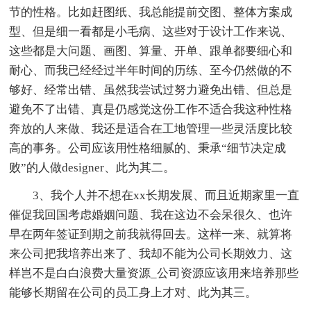
节的性格。比如赶图纸、我总能提前交图、整体方案成
型、但是细一看都是小毛病、这些对于设计工作来说、
这些都是大问题、画图、算量、开单、跟单都要细心和
耐心、而我已经经过半年时间的历练、至今仍然做的不
够好、经常出错、虽然我尝试过努力避免出错、但总是
避免不了出错、真是仍感觉这份工作不适合我这种性格
奔放的人来做、我还是适合在工地管理一些灵活度比较
高的事务。公司应该用性格细腻的、秉承“细节决定成
败”的人做designer、此为其二。
3、我个人并不想在xx长期发展、而且近期家里一直
催促我回国考虑婚姻问题、我在这边不会呆很久、也许
早在两年签证到期之前我就得回去。这样一来、就算将
来公司把我培养出来了、我却不能为公司长期效力、这
样岂不是白白浪费大量资源_公司资源应该用来培养那些
能够长期留在公司的员工身上才对、此为其三。