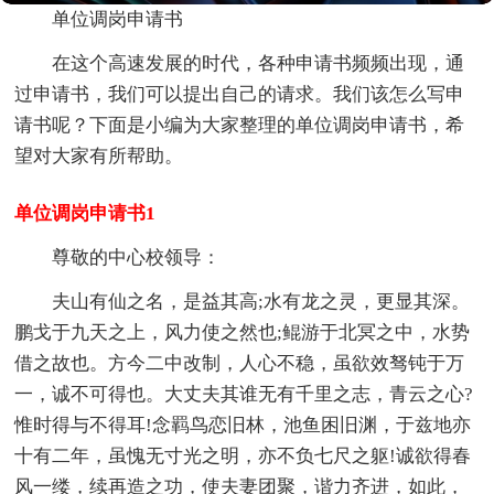
单位调岗申请书
在这个高速发展的时代，各种申请书频频出现，通
过申请书，我们可以提出自己的请求。我们该怎么写申
请书呢？下面是小编为大家整理的单位调岗申请书，希
望对大家有所帮助。
单位调岗申请书1
尊敬的中心校领导：
夫山有仙之名，是益其高;水有龙之灵，更显其深。
鹏戈于九天之上，风力使之然也;鲲游于北冥之中，水势
借之故也。方今二中改制，人心不稳，虽欲效驽钝于万
一，诚不可得也。大丈夫其谁无有千里之志，青云之心?
惟时得与不得耳!念羁鸟恋旧林，池鱼困旧渊，于兹地亦
十有二年，虽愧无寸光之明，亦不负七尺之躯!诚欲得春
风一缕，续再造之功，使夫妻团聚，谐力齐进，如此，