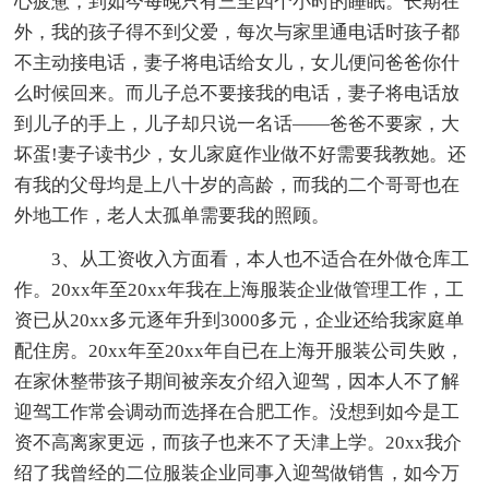
心疲惫，到如今每晚只有三至四个小时的睡眠。长期在
外，我的孩子得不到父爱，每次与家里通电话时孩子都
不主动接电话，妻子将电话给女儿，女儿便问爸爸你什
么时候回来。而儿子总不要接我的电话，妻子将电话放
到儿子的手上，儿子却只说一名话——爸爸不要家，大
坏蛋!妻子读书少，女儿家庭作业做不好需要我教她。还
有我的父母均是上八十岁的高龄，而我的二个哥哥也在
外地工作，老人太孤单需要我的照顾。
3、从工资收入方面看，本人也不适合在外做仓库工
作。20xx年至20xx年我在上海服装企业做管理工作，工
资已从20xx多元逐年升到3000多元，企业还给我家庭单
配住房。20xx年至20xx年自已在上海开服装公司失败，
在家休整带孩子期间被亲友介绍入迎驾，因本人不了解
迎驾工作常会调动而选择在合肥工作。没想到如今是工
资不高离家更远，而孩子也来不了天津上学。20xx我介
绍了我曾经的二位服装企业同事入迎驾做销售，如今万