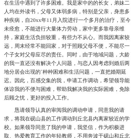
在生活中遇到了许多困难。我是家中的的长女，弟妹二
人均在外读书，父母又体弱多病，特别是父亲，身患多
种疾病，自20xx年11月入院进行一个多月的治疗，至今
未痊愈，不能进行大量体力劳动，家中更多靠母亲维
持，家庭生活负担较重，有些力不从心。而我因离家较
远，周末经常不能回家，对于照顾父母不便，不能尽一
个子女对父母应尽的责任。同时，由于地域问题，大龄
的我一直还没有解决个人问题，与恋人因考虑到婚后两
地分居会出现的`种种困难和生活问题，一直把婚期延
迟。因此，百感交集的我，申请工作调动，希望领导能
体谅我的不便与困难，帮助我解决我的实际困难，免除
后顾之忧，更好的投入工作。
恳请领导认真的审阅我的调动申请，同意我的请
求，将我在砚山县的工作调动到丘北县内离家较近的学
校。如果领导同意了我的申请，我坚信，作为积极进
取、热爱教育工作的年轻教师，不用奔波于砚山和丘北