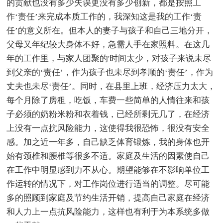
的贡献也没有多少失误更没有多少创新，都是按照工
作‘责任’来完成本质工作的，我深知这是我的工作‘责
任’的意义所在。但本人的妻子与孩子和自己三地分开，
父母又年纪较大身体不好，急需人手在家照料。在这几
年的工作里，与家人团聚的'时间太少，对孩子来说未尽
到父亲的‘责任’，作为孩子也未尽到孝顺的‘责任’，作为
丈夫也未尽‘责任’。同时，在县里上班，经济压力太大，
每个月除了房租，吃饭，车费一些简单的人情往来和孩
子必须的奶粉米粉和衣着钱，已经所剩无几了，在经济
上没有一点抗风险能力，这使得我很恐怖，很没有安全
感。加之近一年多，自己缺乏体育锻炼，我的身体也开
始有颈椎和腰椎等很多不适。家庭及生活的因素使自己
在工作中明显感到力不从心。期望能够在不影响单位工
作运转的情况下，对工作岗位进行适当的调整。尽可能
多的照顾到家庭及节约生活开销，提高自己家庭在经济
和人力上一点抗风险能力，这样也有利于为本系统多做