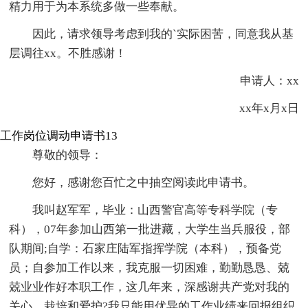
精力用于为本系统多做一些奉献。
因此，请求领导考虑到我的`实际困苦，同意我从基
层调往xx。不胜感谢！
申请人：xx
xx年x月x日
工作岗位调动申请书13
尊敬的领导：
您好，感谢您百忙之中抽空阅读此申请书。
我叫赵军军，毕业：山西警官高等专科学院（专
科），07年参加山西第一批进藏，大学生当兵服役，部
队期间;自学：石家庄陆军指挥学院（本科），预备党
员；自参加工作以来，我克服一切困难，勤勤恳恳、兢
兢业业作好本职工作，这几年来，深感谢共产党对我的
关心、栽培和爱护?我只能用优异的工作业绩来回报组织