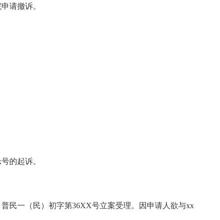
法院申请撤诉。
x号的起诉。
）普民一（民）初字第36XX号立案受理。因申请人欲与xx