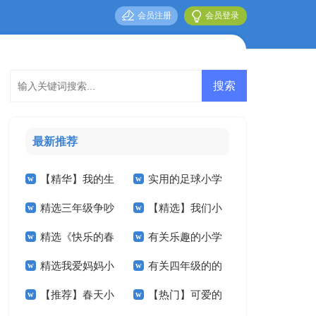
会员注册
会员登录
最新推荐
【精华】我的生
实用的足球小学
精选三年级争吵
【精选】我们小
活小学作文四篇
作文合集八篇
精选《快乐的春
有关乐趣的小学
作文300字四篇
学作文300字六篇
精选我爱妈妈小
有关四年级的的
节》小学作文合集九
作文合集10篇
【推荐】春天小
【热门】可爱的
学作文4篇
暑假作文3篇
篇