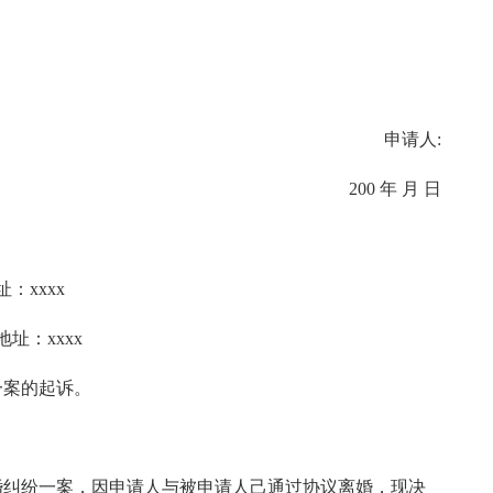
申请人:
200 年 月 日
：xxxx
地址：xxxx
一案的起诉。
婚纠纷一案，因申请人与被申请人己通过协议离婚，现决