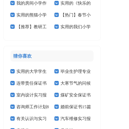
我的房间小学作
实用的《快乐的
学作文十篇
小学作文300字3篇
实用的熊猫小学
【热门】春节小
文汇编5篇
春节》小学作文3篇
【推荐】教研工
实用的我们小学
作文合集五篇
学作文400字四篇
作计划范文汇编五篇
作文400字三篇
猜你喜欢
实用的大学学生
毕业生护理专业
连带责任保证书
大寒节气的问候
实习报告范文锦集六
求职信精选15篇
室内设计实习报
煤矿安全保证书
祝福语
篇
咨询师工作计划8
婚前保证书15篇
告汇编15篇
(15篇)
有关认识与实习
汽车维修实习报
篇