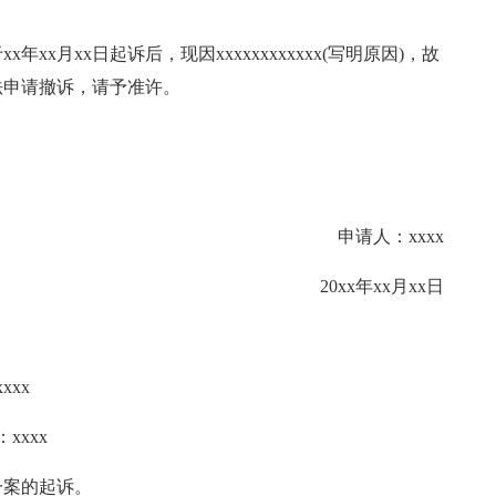
x月xx日起诉后，现因xxxxxxxxxxxx(写明原因)，故
法申请撤诉，请予准许。
申请人：xxxx
20xx年xx月xx日
xxx
xxxx
一案的起诉。