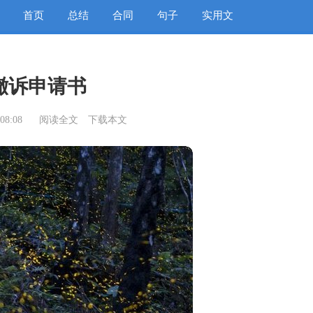
首页
总结
合同
句子
实用文
撤诉申请书
08:08
阅读全文
下载本文