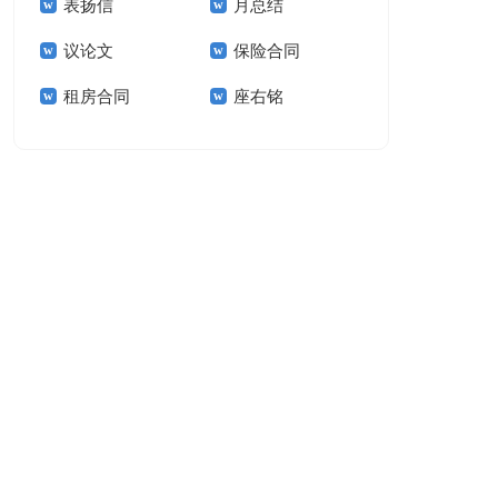
表扬信
月总结
报告模板集锦十篇
告(汇编15篇)
议论文
保险合同
租房合同
座右铭