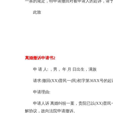
一条的规定，特申请撤回对被申请人的起诉，请
此致
离婚撤诉申请书2
申 请 人: ，男， 年 月 日出生，满族
请求:撤回(XX)普民一(民)初字第36XX号的
申请理由:
申请人诉 离婚纠纷一案，贵院已以(XX)普民
解协议，故向法院申请撤诉。