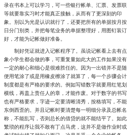
录在书本上可以学习，可一些银行帐单、汇票、发票联
等就要靠实习时才能真正接触，从而有了更深刻的印
象。别以为光是认识就行了，还要把所有的单据按月按
日分门别类，并把每笔业务的单据整理好，用图钉装订
好，才能为记帐做好准备。
制好凭证就进入记帐程序了。虽说记帐看上去有点
象小学生都会做的事，可重复量如此大的工作如果没有
一定的耐心和细心是很难胜任的。因为一出错并不是随
便用笔涂了或是用橡皮檫涂了就算了，每一个步骤会计
制度都是有严格的要求的。例如写错数字就要用红笔划
横线，再盖上责任人的章，才能作废。对于数字的书写
也有严格要求，字迹一定要清晰清秀，按格填写，不能
东倒西歪的。并且记帐时要清楚每一明细分录及总帐名
称，不能乱写，否则总长的借贷的就不能结平了。如此
繁琐的程序让我不敢有丁点马虎，这并不是做作业时或