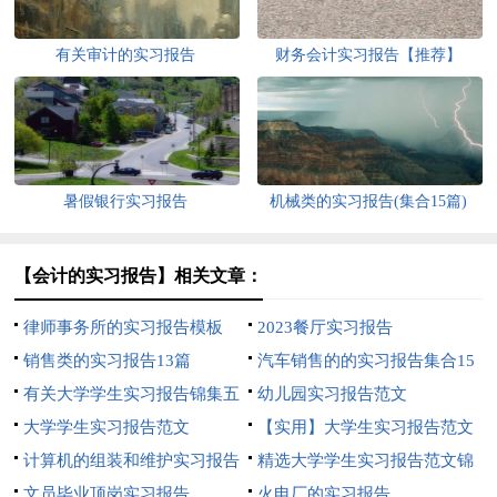
有关审计的实习报告
财务会计实习报告【推荐】
暑假银行实习报告
机械类的实习报告(集合15篇)
【会计的实习报告】相关文章：
律师事务所的实习报告模板
2023餐厅实习报告
销售类的实习报告13篇
汽车销售的的实习报告集合15
有关大学学生实习报告锦集五
篇
幼儿园实习报告范文
篇
大学学生实习报告范文
【实用】大学生实习报告范文
计算机的组装和维护实习报告
集合八篇
精选大学学生实习报告范文锦
文员毕业顶岗实习报告
集5篇
火电厂的实习报告