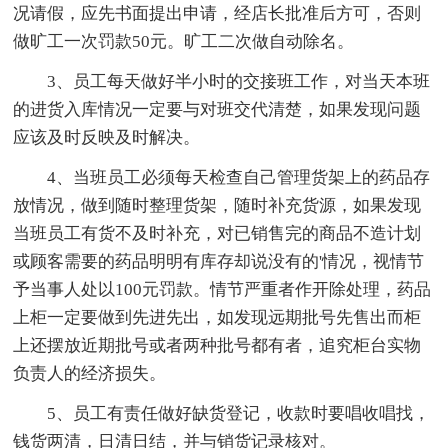
况请假，应先书面提出申请，经店长批准后方可，否则
做旷工一次罚款50元。旷工二次做自动除名。
3、员工每天做好半小时的交接班工作，对当天本班
的进货入库情况一定要与对班交代清楚，如果发现问题
应该及时反映及时解决。
4、当班员工必须每天检查自己管理货架上的药品存
放情况，做到随时整理货架，随时补充货源，如果发现
当班员工有货不及时补充，对已销售完的商品不造计划
或顾客需要的药品明明有库存却说没有的'情况，视情节
予当事人处以100元罚款。情节严重者作开除处理，药品
上柜一定要做到先进先出，如发现远期批号先售出而柜
上还摆放近期批号或者两种批号都有者，追究柜台实物
负责人的经济损失。
5、员工有责任做好缺货登记，收款时要唱收唱找，
钱货两清，日清日结，并与销货记录核对。