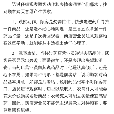
透过仔细观察顾客动作和表情来洞察他们需求，找
到顾客购买意愿产生线索。
1、观察动作。顾客是匆匆忙忙，快步走进药店寻找
一件药品，还是漫不经心地闲逛；是三番五次拿起一件
药品打量，还是多次折回观看。药店营业员注意观察顾
客这些举动，就能够从中透视出他们心理了。
2、观察表情。当接过药店营业员递过去药品时，顾
客是否显示出兴趣，面带微笑，还是表现出失望和沮
丧；当药店营业员向其说药品时，他是认真倾听，还是
心不在焉，如果两种情形下都是前者话，说明顾客对药
品基本满意，如都是后者话，说明药品根本不对顾客胃
口。店员进行观察时，切忌以貌取人。衣简朴人可能会
花大价钱购买名贵药品；衣考究人可能去买最便宜感冒
药。因此，药店营业员不能凭主观感觉去对待顾客，要
尊重顾客愿望。