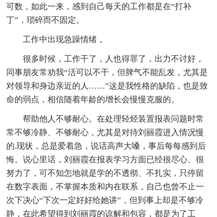
可数，如此一来，感到自己每天的工作都是在“打补
丁”，琐碎而不固定。
工作中出现急躁情绪，
很多时候，工作干了，人也得罪了，出力不讨好，
同事朋友常劝我“活可以不干，但脾气不能乱发，尤其是
对领导和身边亲近的人……”这是我性格的缺陷，也是致
命的弱点，相信随着年龄的增长会慢慢克服的。
帮助他人不够耐心。在处理轻烃装置报表问题时常
常不够冷静、不够耐心，尤其是对待刘丽霞进入情况慢
的.现状，总是爱着急，说话高声大嗓，事后每每感到后
悔。说心里话，刘丽霞在报表学习方面已经很尽心、很
努力了，可不知怎地就是学的不透彻、不扎实，只停留
在数字表面，不掌握本质和内在联系，自己也曾不止一
次下决心“下次一定好好给她讲”，但到事上却是不够冷
静，在此希望得到刘丽霞的谅解和包容，都是为了工