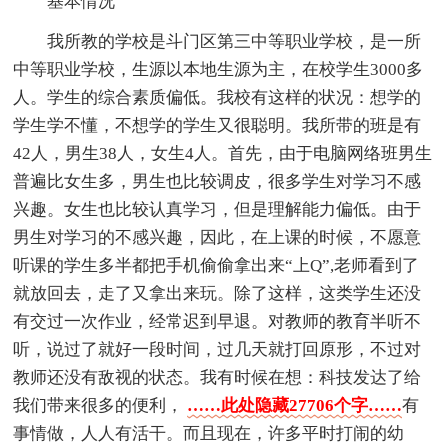
基本情况
我所教的学校是斗门区第三中等职业学校，是一所
中等职业学校，生源以本地生源为主，在校学生3000多
人。学生的综合素质偏低。我校有这样的状况：想学的
学生学不懂，不想学的学生又很聪明。我所带的班是有
42人，男生38人，女生4人。首先，由于电脑网络班男生
普遍比女生多，男生也比较调皮，很多学生对学习不感
兴趣。女生也比较认真学习，但是理解能力偏低。由于
男生对学习的不感兴趣，因此，在上课的时候，不愿意
听课的学生多半都把手机偷偷拿出来“上Q”,老师看到了
就放回去，走了又拿出来玩。除了这样，这类学生还没
有交过一次作业，经常迟到早退。对教师的教育半听不
听，说过了就好一段时间，过几天就打回原形，不过对
教师还没有敌视的状态。我有时候在想：科技发达了给
我们带来很多的便利，
……此处隐藏27706个字……
有
事情做，人人有活干。而且现在，许多平时打闹的幼