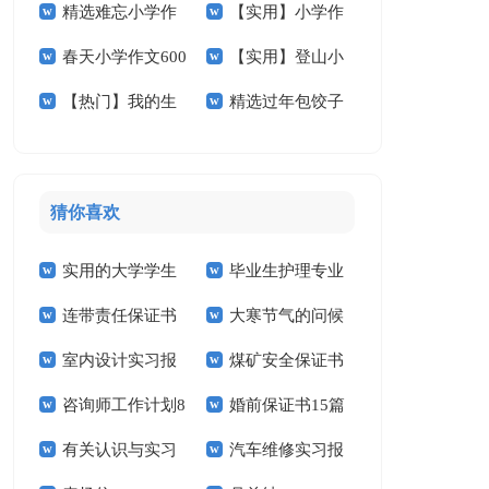
精选难忘小学作
【实用】小学作
作文600字四篇
文汇总五篇
春天小学作文600
【实用】登山小
文600字合集六篇
文400字3篇
【热门】我的生
精选过年包饺子
字合集7篇
学作文汇编九篇
活小学作文4篇
小学作文3篇
猜你喜欢
实用的大学学生
毕业生护理专业
连带责任保证书
大寒节气的问候
实习报告范文锦集六
求职信精选15篇
室内设计实习报
煤矿安全保证书
祝福语
篇
咨询师工作计划8
婚前保证书15篇
告汇编15篇
(15篇)
有关认识与实习
汽车维修实习报
篇