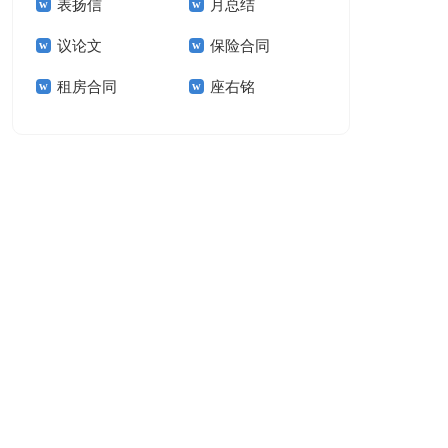
表扬信
月总结
报告模板集锦十篇
告(汇编15篇)
议论文
保险合同
租房合同
座右铭