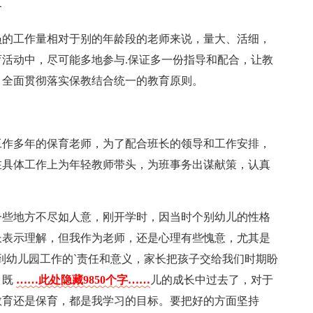
合
员的工作量相对于别的年龄段的老师来说，量大、活细，
活动中，尽可能多地参与.保证多一份指导和配合，让教
，全面贯彻落实保教结合统一的教育原则。
工作多年的保育老师，为了配合班长的领导和工作安排，
在具体工作上为年轻教师带头，为班事务出谋献策，认真
。
一些地方不尽如人意，刚开学时，因当时个别幼儿的性格
长表示理解，但我作为老师，还是心理有些愧意，尤其是
会到幼儿园工作的`责任和意义，家长把孩子交给我们时期盼
，既
……此处隐藏9850个字……
儿的成长中过去了，对于
教育还是保育，都是我学习的目标。要把好的方面坚持