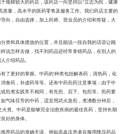
于规模较大的药店，该药店一向坚持以“立志为民，健康
高质量，高水平的医药零售及服务工作。我们药店主要的
费导向，自由选择，加上药师、营业员的介绍和答疑，大
的分类和具体摆放的位置，并且能说一段自我的话语让顾
怎样说怎样去做，找不到药品还经常拿错药品，在别人的
别人介绍药品。
有了更好的掌握。中药的'种类包括解表药，清热药，化
，消食药，补虚药等等。还有中药煎药注意事项：由于中
法或煎煮实践常不相同，有先煎、后下、包煎等。煎药要
，如气味芬芳的中药，适宜用武火急煎，煮沸数分钟后，
文火煮。中药是能够完全治愈疾病的最佳良药，坚持长期
康良好的身体。
保推荐药品的准确无误、例如高血压患者在服用降压药品