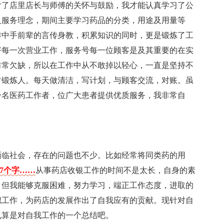
亏了店里店长与师傅的关怀与鼓励，我才能认真学习了公
及服务理念，期间主要学习药品的分类，用途及用量等
作中手前辈的言传身教，积累知识的同时，更是锻炼了工
好每一次营业工作，服务号每一位顾客是及其重要的在实
非常欠缺，所以在工作中从不敢掉以轻心，一直是坚持不
常锻炼人。每天做清洁，写计划，与顾客交流，对账。虽
一名医药工作者，位广大患者提供优质服务，我非常自
面临社会，存在的问题也不少。比如经常将同类药的用
67个字……
从事药店收银工作的时间不是太长，自身的素
，但我能够克服困难，努力学习，端正工作态度，进取的
职工作，为药店的发展作出了自我应有的贡献。现针对自
也算是对自我工作的一个总结吧。