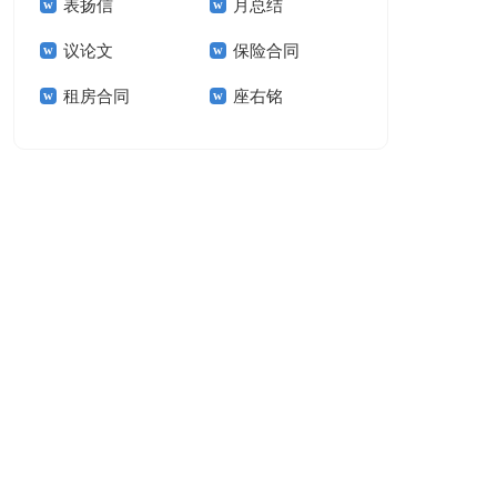
表扬信
月总结
报告模板集锦十篇
告(汇编15篇)
议论文
保险合同
租房合同
座右铭