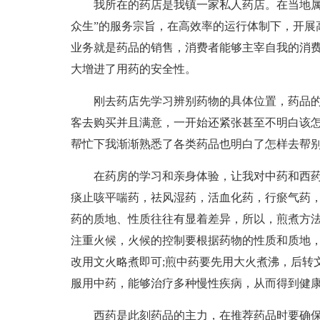
我所在的药店是我镇一家私人药店。在当地属
众生”的服务宗旨，在高效率的运行体制下，开展
业务就是药品的销售，消费者能够主宰自我的消
大增进了用药的安全性。
刚去药店先学习辨别药物的具体位置，药品
客去购买并且满意，一开始还紧张甚至不明白该
帮忙下我渐渐熟悉了各类药品也明白了怎样去帮
在药房的学习和亲身体验，让我对中药和西药
痰止咳平喘药，祛风湿药，活血化药，行瘀气药
药的质地、性质往往有显着差异，所以，煎煮方
注重火候，火候的控制要根据药物的性质和质地
改用文火略煮即可;煎中药要先用大火煮沸，后转
服用中药，能够治疗多种慢性疾病，从而得到健
西药是此刻药品的主力，在推荐药品时要确