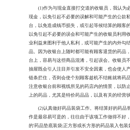
(1)作为与现金直接打交道的收银员，我认
现金，以免引起不必要的误解和可能产生的公款
台，以免造成钱币损失，或引起等候结算的顾客
以免引起不必要的误会和可能产生的收银员利用
业利益来图利于他人私利，或可能产生的内外勾结
品。因为收银台上随时都可能有顾客退货的药品
台上，容易与这些商品混淆，引起误会。收银员
抽屉既会引人注目并引发不安全因素，也会使人
链条拦住，否则会使个别顾客趁机不结账就将药
注意收银台前和视线所见的药店内的情景，以防
上的药品，尤其是特价药品品，以及有关的经营
(2)认真做好药品装袋工作。将结算好的药
作是最容易可是的，往往由于该项工作做得不好
的'药品垫底装袋;正方形或长方形的药品装入包