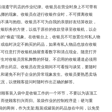
为必须遵守药店的作业纪律。收银员在营业时身上不可带有
私挪的现象。收银员在进行收银作业时，不可擅离收银
的不满与抱怨。收银员不可为自我的亲朋好友结算收款，
收银职务的方便，以低于原价的收款登录至收银机，以企
的“偷盗"现象。在收银台上，收银员不可放置任何私人物
，或临时决定不购买的药品，如果有私人物品也放在收银
不可任意打开收银机抽屉查看数字和清点现金。随意打开
产生对收银员营私舞弊的怀疑。不启用的收银通道必须用
品带出药店。收银员在营业期间不可看报与谈笑，要随时
止和避免不利于企业的异常现象发生。收银员要熟悉卖场
状况，以便顾客提问时随时作出正确的解答。
品替顾客装入袋中是收银工作的一个环节，不要以为该顶工
，而使顾客扫兴而归。装袋作业的控制程序是：硬与重
装袋的两例，作为支架;瓶装或罐装的药品放在中间，以免受