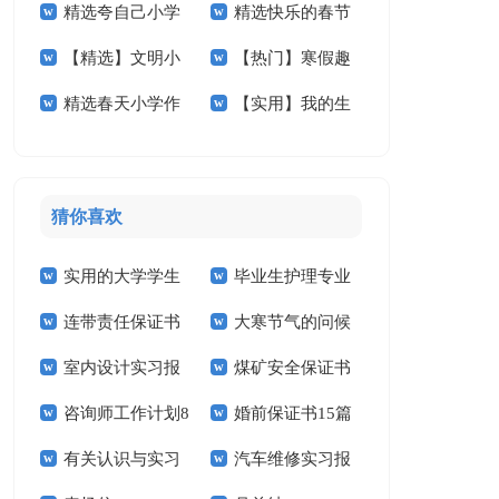
精选夸自己小学
精选快乐的春节
学作文锦集10篇
五篇
【精选】文明小
【热门】寒假趣
作文400字四篇
小学作文汇总八篇
精选春天小学作
【实用】我的生
学作文300字7篇
事小学作文合集9篇
文400字九篇
活小学作文4篇
猜你喜欢
实用的大学学生
毕业生护理专业
连带责任保证书
大寒节气的问候
实习报告范文锦集六
求职信精选15篇
室内设计实习报
煤矿安全保证书
祝福语
篇
咨询师工作计划8
婚前保证书15篇
告汇编15篇
(15篇)
有关认识与实习
汽车维修实习报
篇