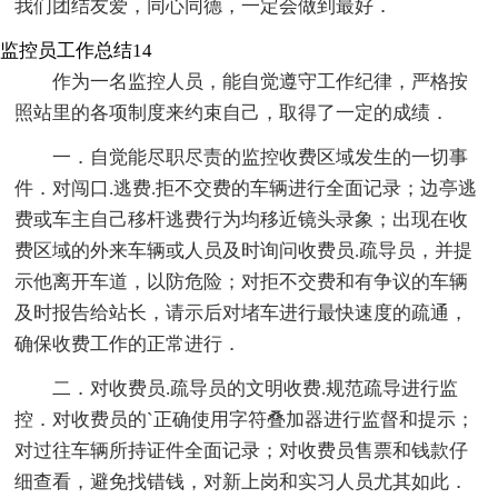
我们团结友爱，同心同德，一定会做到最好．
监控员工作总结14
作为一名监控人员，能自觉遵守工作纪律，严格按
照站里的各项制度来约束自己，取得了一定的成绩．
一．自觉能尽职尽责的监控收费区域发生的一切事
件．对闯口.逃费.拒不交费的车辆进行全面记录；边亭逃
费或车主自己移杆逃费行为均移近镜头录象；出现在收
费区域的外来车辆或人员及时询问收费员.疏导员，并提
示他离开车道，以防危险；对拒不交费和有争议的车辆
及时报告给站长，请示后对堵车进行最快速度的疏通，
确保收费工作的正常进行．
二．对收费员.疏导员的文明收费.规范疏导进行监
控．对收费员的`正确使用字符叠加器进行监督和提示；
对过往车辆所持证件全面记录；对收费员售票和钱款仔
细查看，避免找错钱，对新上岗和实习人员尤其如此．