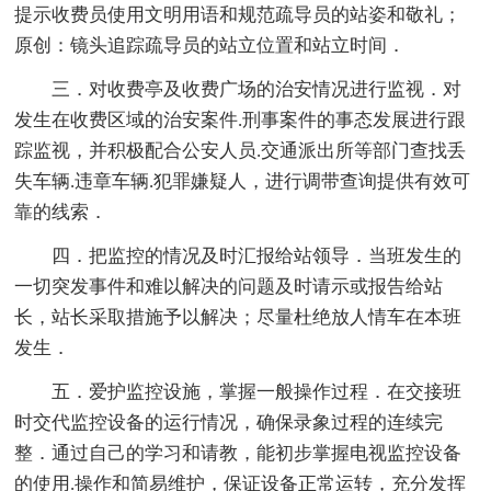
提示收费员使用文明用语和规范疏导员的站姿和敬礼；
原创：镜头追踪疏导员的站立位置和站立时间．
三．对收费亭及收费广场的治安情况进行监视．对
发生在收费区域的治安案件.刑事案件的事态发展进行跟
踪监视，并积极配合公安人员.交通派出所等部门查找丢
失车辆.违章车辆.犯罪嫌疑人，进行调带查询提供有效可
靠的线索．
四．把监控的情况及时汇报给站领导．当班发生的
一切突发事件和难以解决的问题及时请示或报告给站
长，站长采取措施予以解决；尽量杜绝放人情车在本班
发生．
五．爱护监控设施，掌握一般操作过程．在交接班
时交代监控设备的运行情况，确保录象过程的连续完
整．通过自己的学习和请教，能初步掌握电视监控设备
的使用.操作和简易维护，保证设备正常运转，充分发挥