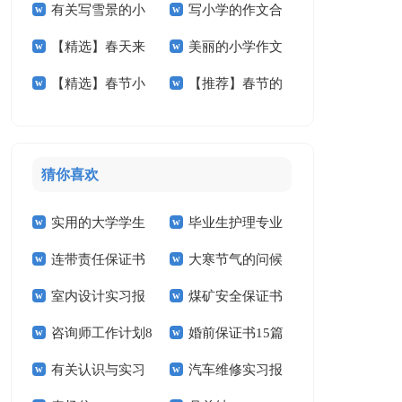
有关写雪景的小
写小学的作文合
小学作文三篇
年级作文3篇
篇
【精选】春天来
美丽的小学作文
学作文5篇
集5篇
【精选】春节小
【推荐】春节的
了小学作文合集九篇
汇编九篇
学作文汇编7篇
小学作文三篇
猜你喜欢
实用的大学学生
毕业生护理专业
连带责任保证书
大寒节气的问候
实习报告范文锦集六
求职信精选15篇
室内设计实习报
煤矿安全保证书
祝福语
篇
咨询师工作计划8
婚前保证书15篇
告汇编15篇
(15篇)
有关认识与实习
汽车维修实习报
篇