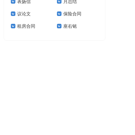
表扬信
月总结
报告模板集锦十篇
告(汇编15篇)
议论文
保险合同
租房合同
座右铭