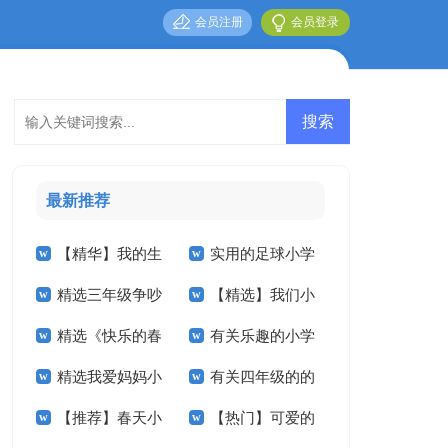
会员注册
会员登录
最新推荐
【精华】我的生
实用的足球小学
精选三年级争吵
【精选】我们小
活小学作文四篇
作文合集八篇
精选《快乐的春
有关乐趣的小学
作文300字四篇
学作文300字六篇
精选我爱妈妈小
有关四年级的的
节》小学作文合集九
作文合集10篇
【推荐】春天小
【热门】可爱的
学作文4篇
暑假作文3篇
篇