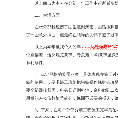
以上四点为本人在分部一年工作中得所感所
二、生活方面
在xx分部我经历了由生疏到亲密，由话少到
了一些意外插曲，但最终在领导的关怀下挺了过
以上为本年度我个人的年
……此处隐藏1604
位置偏差、违反规范要求、野蛮施工等)要求坚决
有利条件。
5、xx定严格的奖罚xx度，具体表现在施
筋的使用上，要求施工班组把钢筋视作钱财去珍惜
要全部回收归类，料头归还到料池，余料做到二
用量的3—5倍数给予处罚，挽回不必要的损失，
6、下来，在每个分部分项工程施工完毕后验
料、余料的回收及二次利用，为项目的成本节约做