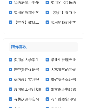
我的房间小学作
实用的《快乐的
学作文十篇
小学作文300字3篇
实用的熊猫小学
【热门】春节小
文汇编5篇
春节》小学作文3篇
【推荐】教研工
实用的我们小学
作文合集五篇
学作文400字四篇
作计划范文汇编五篇
作文400字三篇
猜你喜欢
实用的大学学生
毕业生护理专业
连带责任保证书
大寒节气的问候
实习报告范文锦集六
求职信精选15篇
室内设计实习报
煤矿安全保证书
祝福语
篇
咨询师工作计划8
婚前保证书15篇
告汇编15篇
(15篇)
有关认识与实习
汽车维修实习报
篇