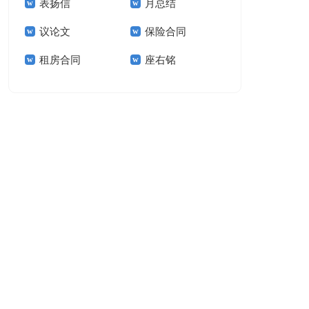
表扬信
月总结
报告模板集锦十篇
告(汇编15篇)
议论文
保险合同
租房合同
座右铭