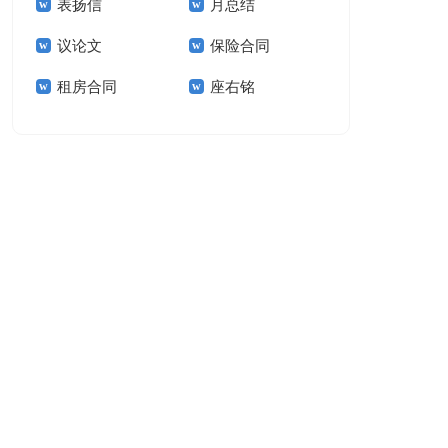
表扬信
月总结
报告模板集锦十篇
告(汇编15篇)
议论文
保险合同
租房合同
座右铭