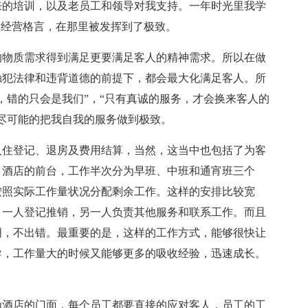
来的培训，以及老员工和领导对我支持。一年时光里我学
的经营格言，在那里被发挥到了极致。
的物质需求得到满足更要满足客人的精神需求。所以在做
触犯法律和违背道德的前提下，都会最大化满足客人。所
，错的只会是我们”，“只有真诚的服务，才会换来客人的
尽可能的把我自我的服务做到极致。
入住登记、退房及费用结算，当然，这当中也包括了为客
。酒店的前台，工作半次分为早班、中班和通宵班三个
按照实际工作量状况分配剩余工作。这样的安排比较宽
，一人登记推销，另一人负责其他服务和联系工作。而且
明，不出错。最重要的是，这样的工作方式，能够很快让
导，工作量大的时候又能够更多的吸收经验，迅速成长。
为酒店的门面，每个员工都要直接的应对客人，员工的工