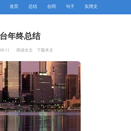
首页
总结
合同
句子
实用文
台年终总结
08:11
阅读全文
下载本文