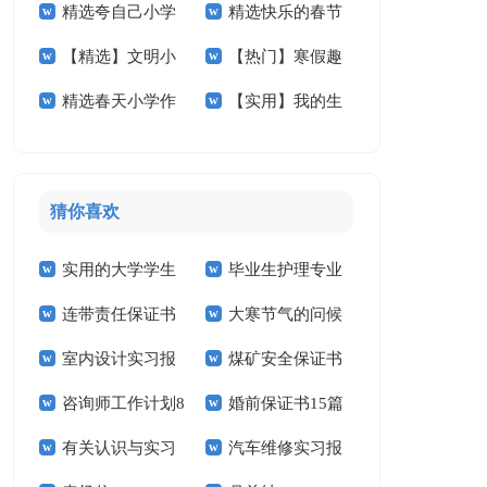
精选夸自己小学
精选快乐的春节
学作文锦集10篇
五篇
【精选】文明小
【热门】寒假趣
作文400字四篇
小学作文汇总八篇
精选春天小学作
【实用】我的生
学作文300字7篇
事小学作文合集9篇
文400字九篇
活小学作文4篇
猜你喜欢
实用的大学学生
毕业生护理专业
连带责任保证书
大寒节气的问候
实习报告范文锦集六
求职信精选15篇
室内设计实习报
煤矿安全保证书
祝福语
篇
咨询师工作计划8
婚前保证书15篇
告汇编15篇
(15篇)
有关认识与实习
汽车维修实习报
篇