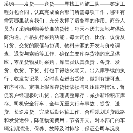
采购——发货——送货——寻找工程施工队——签定工
程分包合同，认真完成前台部门所需每项工作，哪里有
需要哪里就有我们，充分发挥了后备军的作用。商务人
员为了采购到物美价廉的货物，每天不厌其烦地与供应
商沟通。严格执行采购功能，每天询价、比价、议价及
订货、交货的跟催与协调、物料来源的开发与价格调
查、退货与索赔等工作。确保主要库存货物的充足供
应，零星货物及时采购，库管员认真负责，备货、发
货、收货、下货、打包干得热火朝天。出入库手续的执
行，收发货记录，定时盘点进出货物，做到有据可查、
有序可循。定期上报库存货物缺损与积压库存情况，督
促客户经理极时出货，合理调整库存，减少新增积压库
存。司机安全行车，全年无重大行车事故，提货、送
货、长途发货、完成后勤运输工作。合理规划送货线路
和发货途径，降低物流费用，节省开支。对本部门的车
辆定期清洗、保养、故障及时排除，保证公司车况良