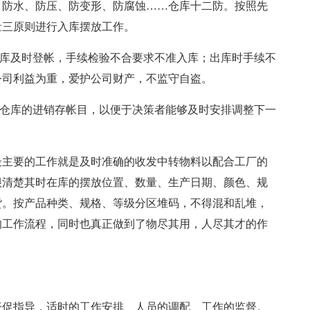
、防水、防压、防变形、防腐蚀……仓库十二防。按照先
量三原则进行入库摆放工作。
入库及时登帐，手续检验不合要求不准入库；出库时手续不
公司利益为重，爱护公司财产，不监守自盗。
好仓库的进销存帐目，以便于决策者能够及时安排调整下一
。
最主要的工作就是及时准确的收发中转物料以配合工厂的
很清楚其时在库的摆放位置、数量、生产日期、颜色、规
货。按产品种类、规格、等级分区堆码，不得混和乱堆，
的工作流程，同时也真正做到了物尽其用，人尽其才的作
督促指导，适时的工作安排、人员的调配、工作的监督。