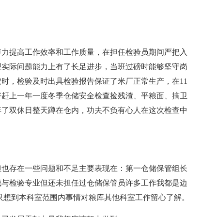
努力提高工作效率和工作质量，在担任检验员期间严把入
理实际问题能力上有了长足进步，当班过磅时能够坚守岗
时，检验及时出具检验报告保证了米厂正常生产，在11
好赶上一年一度冬季仓储安全检查捡残渣、平粮面、搞卫
弃了双休日整天蹲在仓内，功夫不负有心人在这次检查中
但也存在一些问题和不足主要表现在：第一仓储保管组长
藏与检验专业但还未担任过仓储保管员许多工作我都是边
只想到本科室范围内事情对粮库其他科室工作留心了解。