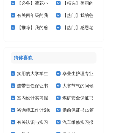
【必备】荷花小
【精选】美丽的
想小学作文3篇
我的作文集锦九篇
有关四年级的我
【热门】我的爸
学作文合集5篇
小学作文300字四篇
【推荐】我的爸
【热门】感恩老
作文300字四篇
爸小学作文七篇
爸小学作文九篇
师小学作文三篇
猜你喜欢
实用的大学学生
毕业生护理专业
连带责任保证书
大寒节气的问候
实习报告范文锦集六
求职信精选15篇
室内设计实习报
煤矿安全保证书
祝福语
篇
咨询师工作计划8
婚前保证书15篇
告汇编15篇
(15篇)
有关认识与实习
汽车维修实习报
篇