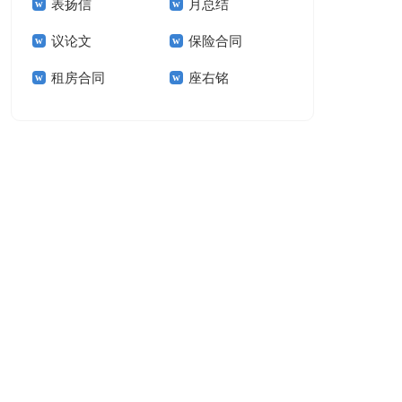
表扬信
月总结
报告模板集锦十篇
告(汇编15篇)
议论文
保险合同
租房合同
座右铭