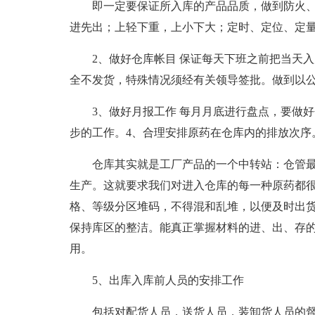
即一定要保证所入库的产品品质，做到防火
进先出；上轻下重，上小下大；定时、定位、定
2、做好仓库帐目 保证每天下班之前把当天
全不发货，特殊情况须经有关领导签批。做到以
3、做好月报工作 每月月底进行盘点，要做
步的工作。4、合理安排原药在仓库内的排放次序
仓库其实就是工厂产品的一个中转站：仓管
生产。这就要求我们对进入仓库的每一种原药都
格、等级分区堆码，不得混和乱堆，以便及时出
保持库区的整洁。能真正掌握材料的进、出、存
用。
5、出库入库前人员的安排工作
包括对配货人员，送货人员，装卸货人员的