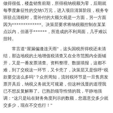
做得很低，楼盘销售前期，所得税纳税额为零，后期就
每季度象征性的交纳5万元，进入项目清算阶段，税务专
班驻点清税时，需补付的大额欠税是一方面，另一方面
因为*************。决策层要求将纳税额控制在某某
点以内，但基于******，所造成的不利局面，几乎难以
扭转。
常言道“屋漏偏逢连天雨”，这头国税所得税还未清
结，那边地税的土地增值税清查又在全市范围内全面铺
开，又是一番发票清查、资料整理、数据填报，这都不
难，到了交税这一环节，又卡壳了，决策层又是惊呼“税
款要交这么多吗”？众所周知，流转税环节是一旦售房发
票开具后，纳税义务就无可规避，但这种浅显的道理我
已不想反复解释了。已熟韵领导性情的我，平静地强
调：“这只是站在财务角度列示的数额，您愿意交多少就
交多少，现在不交也行！”