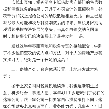
实践出真知，税务清查专班借助房产部门的售房数
据和清查账务的结果，开具了补罚合计的巨额税单，补
税部分和我上报给公司的纳税数额相差无几，而且已是
我尽最大可能和税务斡旋削减后的结果。当税务限期纳
税通知书摆在决策层的案头，当真金白银交纳入国库
时，相信事实已给决策层上了最生动的.一课。
通过这半年零距离地和税务专班的接触配合，学到
了不少他们查税的切入点和方法，对个人的房地产涉税
实操能力，绝对是一个长足的提高！
二、房地产会计账户体系设置、土地开发成本核
算：
鉴于上家公司财税意识地淡薄，我也逐渐萌生退
意。机缘巧合，事遂人愿，本年4月由乡进城到了现在的
这家公司，跟上家公司一切要靠自己摸爬滚打不同，这
家公司财务老总知识面广、业务能力强，凡事有了可以